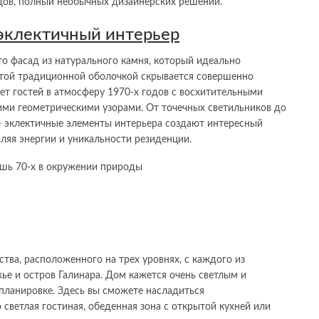
одов, полный необычных дизайнерских решений.
эклектичный интерьер
это фасад из натурального камня, который идеально
этой традиционной оболочкой скрывается совершенно
т гостей в атмосферу 1970-х годов с восхитительными
ми геометрическими узорами. От точечных светильников до
 эклектичные элементы интерьера создают интересный
ляя энергии и уникальности резиденции.
ства, расположенного на трех уровнях, с каждого из
е и остров Галинара. Дом кажется очень светлым и
ланировке. Здесь вы сможете насладиться
светлая гостиная, обеденная зона с открытой кухней или