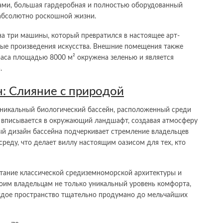
ами, большая гардеробная и полностью оборудованный
 абсолютно роскошной жизни.
а три машины, который превратился в настоящее арт-
ные произведения искусства. Внешние помещения также
раса площадью 8000 м² окружена зеленью и является
.
: Слияние с природой
никальный биологический бассейн, расположенный среди
о вписывается в окружающий ландшафт, создавая атмосферу
ый дизайн бассейна подчеркивает стремление владельцев
еду, что делает виллу настоящим оазисом для тех, кто
етание классической средиземноморской архитектуры и
воим владельцам не только уникальный уровень комфорта,
аждое пространство тщательно продумано до мельчайших