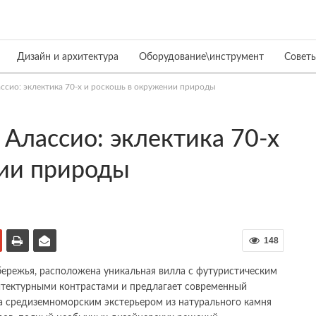
Дизайн и архитектура
Оборудование\инструмент
Совет
ссио: эклектика 70-х и роскошь в окружении природы
 Алассио: эклектика 70-х
нии природы
148
бережья, расположена уникальная вилла с футуристическим
итектурными контрастами и предлагает современный
а средиземноморским экстерьером из натурального камня