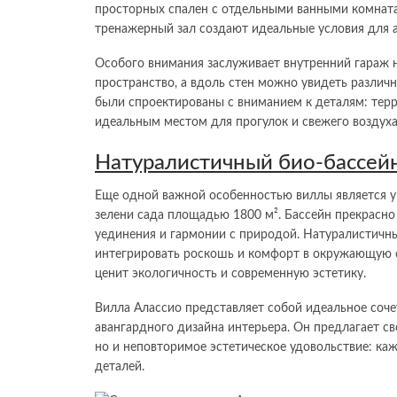
просторных спален с отдельными ванными комнат
тренажерный зал создают идеальные условия для
Особого внимания заслуживает внутренний гараж н
пространство, а вдоль стен можно увидеть различ
были спроектированы с вниманием к деталям: тер
идеальным местом для прогулок и свежего воздуха
Натуралистичный био-бассейн
Еще одной важной особенностью виллы является у
зелени сада площадью 1800 м². Бассейн прекрасн
уединения и гармонии с природой. Натуралистичн
интегрировать роскошь и комфорт в окружающую ср
ценит экологичность и современную эстетику.
Вилла Алассио представляет собой идеальное соч
авангардного дизайна интерьера. Он предлагает с
но и неповторимое эстетическое удовольствие: к
деталей.