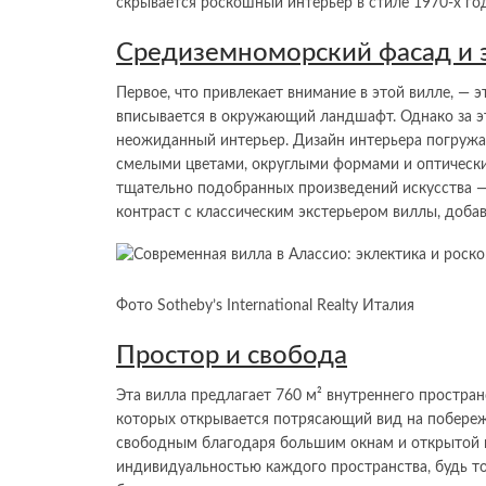
скрывается роскошный интерьер в стиле 1970-х г
Средиземноморский фасад и 
Первое, что привлекает внимание в этой вилле, — 
вписывается в окружающий ландшафт. Однако за 
неожиданный интерьер. Дизайн интерьера погружае
смелыми цветами, округлыми формами и оптически
тщательно подобранных произведений искусства —
контраст с классическим экстерьером виллы, добав
Фото Sotheby’s International Realty Италия
Простор и свобода
Эта вилла предлагает 760 м² внутреннего простран
которых открывается потрясающий вид на побережь
свободным благодаря большим окнам и открытой п
индивидуальностью каждого пространства, будь то 