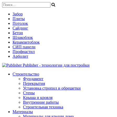
Забор
Плиты
Потолок
Сайдинг
Бетон
Шлакоблок
Керамзитоблок
СИП панели
Профнастил
Арболит
Publisher - технологии для постройки
Строительство
Фундамент
Перекрытия
Установка стропил и обрешетки
Стены
Крыша и кровля
Внутренние работы
Строительная техника
Материалы
Материалы для крыши дома