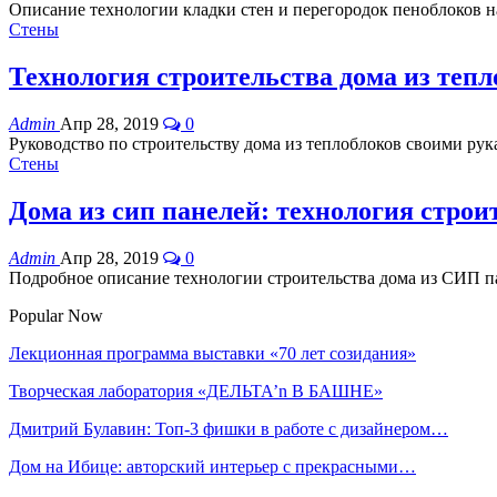
Описание технологии кладки стен и перегородок пеноблоков н
Стены
Технология строительства дома из тепл
Admin
Апр 28, 2019
0
Руководство по строительству дома из теплоблоков своими рук
Стены
Дома из сип панелей: технология строи
Admin
Апр 28, 2019
0
Подробное описание технологии строительства дома из СИП п
Popular Now
Лекционная программа выставки «70 лет созидания»
Творческая лаборатория «ДЕЛЬТА’n В БАШНЕ»
Дмитрий Булавин: Топ-3 фишки в работе с дизайнером…
Дом на Ибице: авторский интерьер с прекрасными…