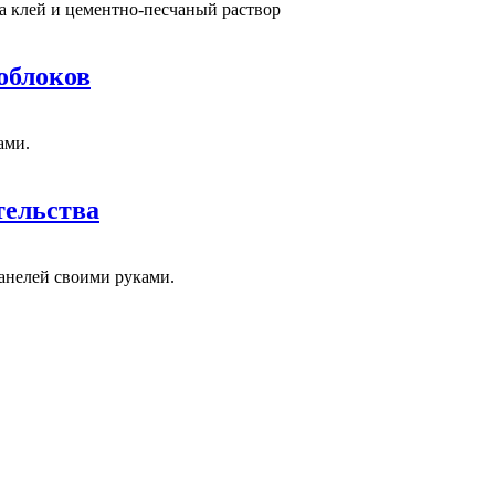
а клей и цементно-песчаный раствор
облоков
ами.
тельства
анелей своими руками.