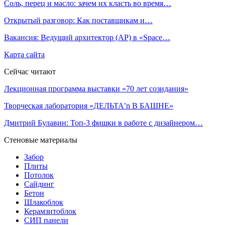
Соль, перец и масло: зачем их класть во время…
Открытый разговор: Как поставщикам и…
Вакансия: Ведущий архитектор (АР) в «Space…
Карта сайта
Сейчас читают
Лекционная программа выставки «70 лет созидания»
Творческая лаборатория «ДЕЛЬТА’n В БАШНЕ»
Дмитрий Булавин: Топ-3 фишки в работе с дизайнером…
Стеновые материалы
Забор
Плиты
Потолок
Сайдинг
Бетон
Шлакоблок
Керамзитоблок
СИП панели