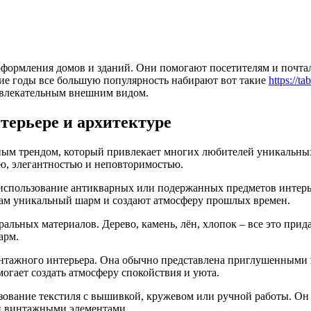
формления домов и зданий. Они помогают посетителям и почтал
ние годы все большую популярность набирают вот такие
https://t
ривлекательным внешним видом.
терьере и архитектуре
рным трендом, который привлекает многих любителей уникальны
ю, элегантностью и неповторимостью.
использование антикварных или подержанных предметов интерье
там уникальный шарм и создают атмосферу прошлых времен.
льных материалов. Дерево, камень, лён, хлопок – все это прида
арм.
винтажного интерьера. Она обычно представлена приглушенными
могает создать атмосферу спокойствия и уюта.
зование текстиля с вышивкой, кружевом или ручной работы. Он
и винтажными элементами.