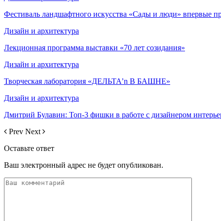
Фестиваль ландшафтного искусства «Сады и люди» впервые п
Дизайн и архитектура
Лекционная программа выставки «70 лет созидания»
Дизайн и архитектура
Творческая лаборатория «ДЕЛЬТА’n В БАШНЕ»
Дизайн и архитектура
Дмитрий Булавин: Топ-3 фишки в работе с дизайнером интерье
Prev
Next
Оставьте ответ
Ваш электронный адрес не будет опубликован.