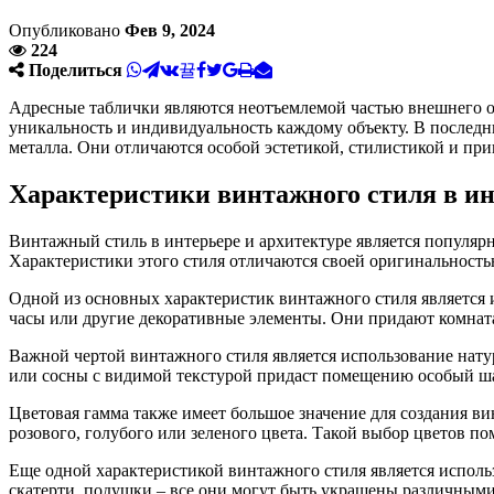
Опубликовано
Фев 9, 2024
224
Поделиться
Адресные таблички являются неотъемлемой частью внешнего о
уникальность и индивидуальность каждому объекту. В послед
металла. Они отличаются особой эстетикой, стилистикой и п
Характеристики винтажного стиля в ин
Винтажный стиль в интерьере и архитектуре является популя
Характеристики этого стиля отличаются своей оригинальность
Одной из основных характеристик винтажного стиля является 
часы или другие декоративные элементы. Они придают комна
Важной чертой винтажного стиля является использование натура
или сосны с видимой текстурой придаст помещению особый ш
Цветовая гамма также имеет большое значение для создания 
розового, голубого или зеленого цвета. Такой выбор цветов по
Еще одной характеристикой винтажного стиля является исполь
скатерти, подушки – все они могут быть украшены различным