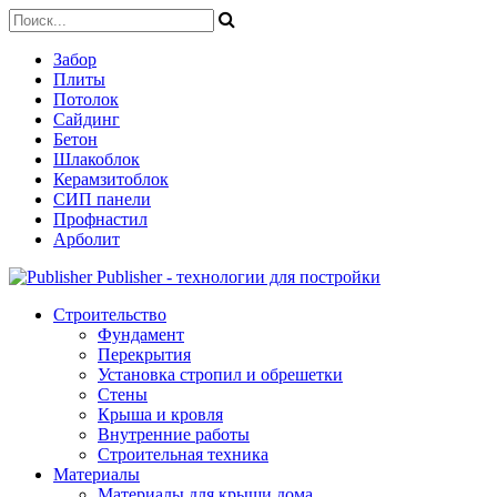
Забор
Плиты
Потолок
Сайдинг
Бетон
Шлакоблок
Керамзитоблок
СИП панели
Профнастил
Арболит
Publisher - технологии для постройки
Строительство
Фундамент
Перекрытия
Установка стропил и обрешетки
Стены
Крыша и кровля
Внутренние работы
Строительная техника
Материалы
Материалы для крыши дома