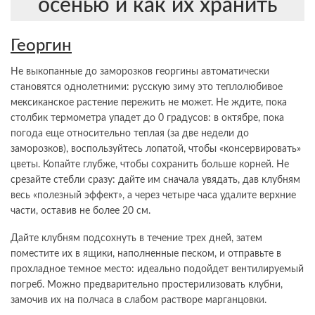
осенью и как их хранить
Георгин
Не выкопанные до заморозков георгины автоматически
становятся однолетними: русскую зиму это теплолюбивое
мексиканское растение пережить не может. Не ждите, пока
столбик термометра упадет до 0 градусов: в октябре, пока
погода еще относительно теплая (за две недели до
заморозков), воспользуйтесь лопатой, чтобы «консервировать»
цветы. Копайте глубже, чтобы сохранить больше корней. Не
срезайте стебли сразу: дайте им сначала увядать, дав клубням
весь «полезный эффект», а через четыре часа удалите верхние
части, оставив не более 20 см.
Дайте клубням подсохнуть в течение трех дней, затем
поместите их в ящики, наполненные песком, и отправьте в
прохладное темное место: идеально подойдет вентилируемый
погреб. Можно предварительно простерилизовать клубни,
замочив их на полчаса в слабом растворе марганцовки.