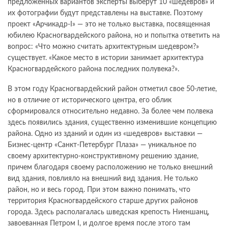
предложенных вариантов эксперты выберут 10 «шедевров» и
их фотографии будут представлены на выставке. Поэтому
проект «Арчикадр-I» — это не только выставка, посвященная
юбилею Красногвардейского района, но и попытка ответить на
вопрос: «Что можно считать архитектурным шедевром?»
существует. «Какое место в истории занимает архитектура
Красногвардейского района последних полувека?».
В этом году Красногвардейский район отметил свое 50-летие,
но в отличие от исторического центра, его облик
сформировался относительно недавно. За более чем полвека
здесь появились здания, существенно изменившие концепцию
района. Одно из зданий и один из «шедевров» выставки —
Бизнес-центр «Санкт-Петербург Плаза» — уникальное по
своему архитектурно-конструктивному решению здание,
причем благодаря своему расположению не только внешний
вид здания, повлияло на внешний вид здания. Не только
район, но и весь город. При этом важно понимать, что
территория Красногвардейского старше других районов
города. Здесь располагалась шведская крепость Ниеншанц,
завоеванная Петром I, и долгое время после этого там