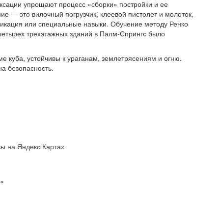
ксации упрощают процесс «сборки» постройки и ее
е — это вилочный погрузчик, клеевой пистолет и молоток,
икация или специальные навыки. Обучение методу Ренко
 четырех трехэтажных зданий в Палм-Спрингс было
ме куба, устойчивы к ураганам, землетрясениям и огню.
а безопасность.
вы на Яндекс Картах
я»