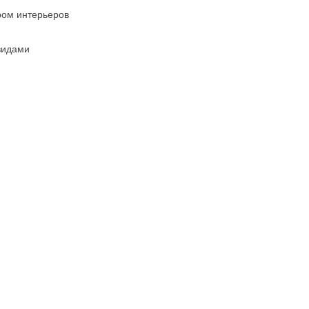
ром интерьеров
видами