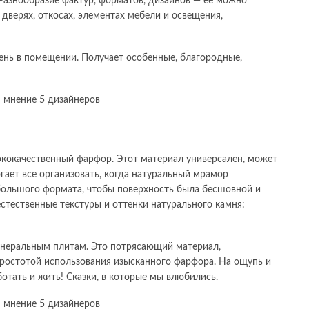
Разнообразие фактур, форматов, дизайнов — ее можно
 дверях, откосах, элементах мебели и освещения,
ень в помещении. Получает особенные, благородные,
ококачественный фарфор. Этот материал универсален, может
ает все организовать, когда натуральный мрамор
большого формата, чтобы поверхность была бесшовной и
стественные текстуры и оттенки натурального камня:
инеральным плитам. Это потрясающий материал,
простотой использования изысканного фарфора. На ощупь и
ботать и жить! Сказки, в которые мы влюбились.