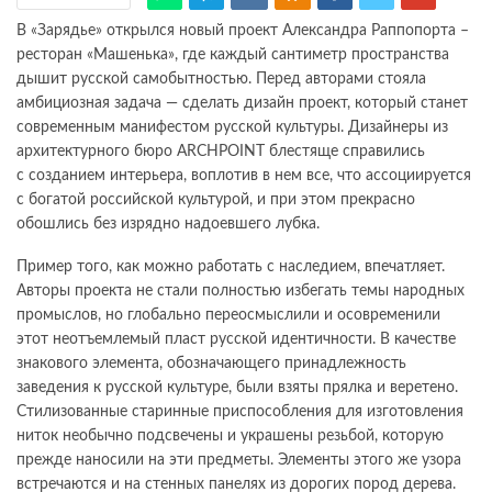
В «Зарядье» открылся новый проект Александра Раппопорта –
ресторан «Машенька», где каждый сантиметр пространства
дышит русской самобытностью. Перед авторами стояла
амбициозная задача — сделать дизайн проект, который станет
современным манифестом русской культуры. Дизайнеры из
архитектурного бюро ARCHPOINT блестяще справились
с созданием интерьера, воплотив в нем все, что ассоциируется
с богатой российской культурой, и при этом прекрасно
обошлись без изрядно надоевшего лубка.
Пример того, как можно работать с наследием, впечатляет.
Авторы проекта не стали полностью избегать темы народных
промыслов, но глобально переосмыслили и осовременили
этот неотъемлемый пласт русской идентичности. В качестве
знакового элемента, обозначающего принадлежность
заведения к русской культуре, были взяты прялка и веретено.
Стилизованные старинные приспособления для изготовления
ниток необычно подсвечены и украшены резьбой, которую
прежде наносили на эти предметы. Элементы этого же узора
встречаются и на стенных панелях из дорогих пород дерева.