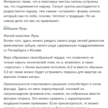
Интересно также, что в некоторых местах склоны устроены
так, что поднимаются наружу. Силуэт группы распадается и
разрастается наружу, тем самым «остраняя» форму склона,
который сам по себе, похоже, тяготеет к традиции. Но на
самом деле это вас не привлекает.
Жилой комплекс Яуза
Более того, здесь можно увидеть своего рода легкий демонтаж
кремлевских зубцов, своего рода сдержанную поддразнивание
от Петербурга к Москве.
Верх образовал своеобразный чердак, что позволило не
только скрыть технический этаж, но и, возможно, в таких
«перголах» с более высоким потолком (4,2 м вместо обычных
3,3 м) также можно будет устраивать террасы для квартир на
верхних этажах метры.
Оригинальности пластикового решения способствует и сетка
фасада. Здесь он явно нерегулярный, похожий на
нагромождение флажков или, скажем, на собранные вместе
фигурки тетриса. Это можно сравнить с характерными
модернистскими приемами. Если присмотреться, то можно
увидеть, как его использовали в Доме оптики рядом с