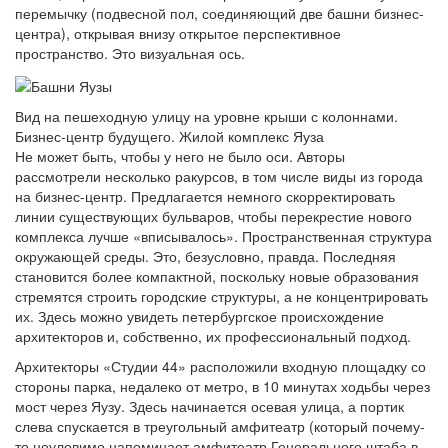
перемычку (подвесной пол, соединяющий две башни бизнес-
центра), открывая внизу открытое перспективное
пространство. Это визуальная ось.
Вид на пешеходную улицу на уровне крыши с колоннами.
Бизнес-центр будущего. Жилой комплекс Яуза
Не может быть, чтобы у него не было оси. Авторы
рассмотрели несколько ракурсов, в том числе виды из города
на бизнес-центр. Предлагается немного скорректировать
линии существующих бульваров, чтобы перекрестие нового
комплекса лучше «вписывалось». Пространственная структура
окружающей среды. Это, безусловно, правда. Последняя
становится более компактной, поскольку новые образования
стремятся строить городские структуры, а не концентрировать
их. Здесь можно увидеть петербургское происхождение
архитекторов и, собственно, их профессиональный подход.
Архитекторы «Студии 44» расположили входную площадку со
стороны парка, недалеко от метро, ​​в 10 минутах ходьбы через
мост через Яузу. Здесь начинается осевая улица, а портик
слева спускается в треугольный амфитеатр (который почему-
то неуловимо напоминает амфитеатр Генерального штаба в