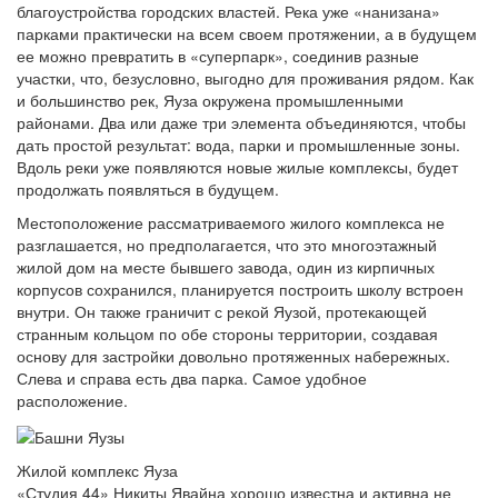
благоустройства городских властей. Река уже «нанизана»
парками практически на всем своем протяжении, а в будущем
ее можно превратить в «суперпарк», соединив разные
участки, что, безусловно, выгодно для проживания рядом. Как
и большинство рек, Яуза окружена промышленными
районами. Два или даже три элемента объединяются, чтобы
дать простой результат: вода, парки и промышленные зоны.
Вдоль реки уже появляются новые жилые комплексы, будет
продолжать появляться в будущем.
Местоположение рассматриваемого жилого комплекса не
разглашается, но предполагается, что это многоэтажный
жилой дом на месте бывшего завода, один из кирпичных
корпусов сохранился, планируется построить школу встроен
внутри. Он также граничит с рекой Яузой, протекающей
странным кольцом по обе стороны территории, создавая
основу для застройки довольно протяженных набережных.
Слева и справа есть два парка. Самое удобное
расположение.
Жилой комплекс Яуза
«Студия 44» Никиты Явайна хорошо известна и активна не