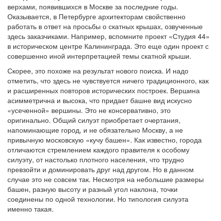
верхами, появившихся в Москве за последние годы.
Оказывается, в Петербурге архитекторам свойственно
работать в ответ на просьбы о скатных крышах, озвученные
здесь заказчиками. Например, вспомните проект «Студия 44»
в историческом центре Калининграда. Это еще один проект с
совершенно иной интерпретацией темы скатной крыши.
Скорее, это похоже на результат нового поиска. И надо
отметить, что здесь не чувствуется ничего традиционного, как
и расширенных повторов исторических построек. Вершина
асимметрична и высока, что придает башне вид искусно
«усеченной» вершины. Это не консервативно, это
оригинально. Общий силуэт приобретает очертания,
напоминающие город, и не обязательно Москву, а не
привычную московскую «кучу башен». Как известно, города
отличаются стремлением каждого правителя к особому
силуэту, от настолько плотного населения, что трудно
превзойти и доминировать друг над другом. Но в данном
случае это не совсем так. Несмотря на небольшие размеры
башен, разную высоту и разный угол наклона, точки
соединены по одной технологии. Но типология силуэта
именно такая.