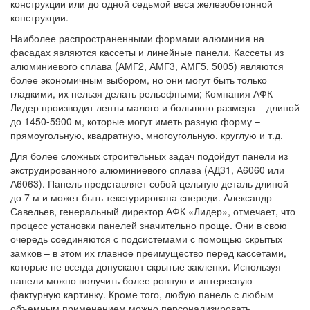
конструкции или до одной седьмой веса железобетонной
конструкции.
Наиболее распространенными формами алюминия на
фасадах являются кассеты и линейные панели. Кассеты из
алюминиевого сплава (АМГ2, АМГ3, АМГ5, 5005) являются
более экономичным выбором, но они могут быть только
гладкими, их нельзя делать рельефными; Компания АФК
Лидер производит ленты малого и большого размера – длиной
до 1450-5900 м, которые могут иметь разную форму –
прямоугольную, квадратную, многоугольную, круглую и т.д.
Для более сложных строительных задач подойдут панели из
экструдированного алюминиевого сплава (АД31, А6060 или
А6063). Панель представляет собой цельную деталь длиной
до 7 м и может быть текстурирована спереди. Александр
Савельев, генеральный директор АФК «Лидер», отмечает, что
процесс установки панелей значительно проще. Они в свою
очередь соединяются с подсистемами с помощью скрытых
замков – в этом их главное преимущество перед кассетами,
которые не всегда допускают скрытые заклепки. Используя
панели можно получить более ровную и интересную
фактурную картинку. Кроме того, любую панель с любым
объемным применением можно персонализировать.