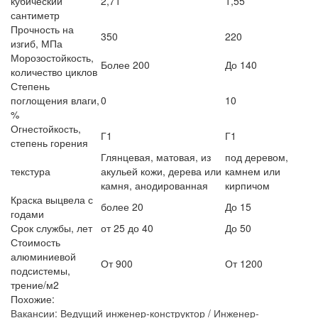
кубический
2,71
1,55
сантиметр
Прочность на
350
220
изгиб, МПа
Морозостойкость,
Более 200
До 140
количество циклов
Степень
поглощения влаги,
0
10
%
Огнестойкость,
Г1
Г1
степень горения
Глянцевая, матовая, из
под деревом,
текстура
акульей кожи, дерева или
камнем или
камня, анодированная
кирпичом
Краска выцвела с
более 20
До 15
годами
Срок службы, лет
от 25 до 40
До 50
Стоимость
алюминиевой
От 900
От 1200
подсистемы,
трение/м2
Похожие:
Вакансии: Ведущий инженер-конструктор / Инженер-