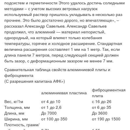
подсистем и герметичности Этого удалось достичь солидными
методами – с учетом высоких ветровых нагрузок
используемый раствор пришлось укладывать в несколько раз
прочнее. Это было достаточно дорого, но впечатляюще», –
рассказал Александр Савельев. Александр Савельев
продолжил, что алюминий — материал непористый,
однородный, на который влияют только колебания
температуры, горячее и холодное расширение. Стандартная
величина расширения составляет 1 мм на 1 метр. Так, если
длина панели 7 метров, перед следующей секцией должен
быть зазор, с деформационным зазором не менее 7 мм.
Сравнительная таблица свойств алюминиевой плиты и
фиброцемента
(С разрешения капитана АФК»)
фиброцементная
алюминиевая пластина
плита
Вес, кг/1м
от 4 до 10
с 16 до 26
Толщина, мм
от 1 до 2,6
от 6 до 35
Длина, мм
До 7000
До 3600
Ширина, мм
от 100 до 350
от 190 до 1500
Плотность, грамм/