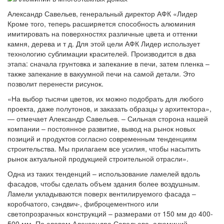
Александр Савельев, генеральный директор АФК «Лидер
Кроме того, теперь расширяется способность алюминия
имитировать на поверхностях различные цвета и оттенки
камня, дерева и т д. Для этой цели АФК Лидер использует
технологию сублимации красителей. Производится в два
этапа: сначала грунтовка и запекание в печи, затем пленка –
также запекание в вакуумной печи на самой детали. Это
позволит перенести рисунок.
«На выбор тысячи цветов, их можно подобрать для любого
проекта, даже полутонов, и заказать образцы у архитектора»,
— отмечает Александр Савельев. – Сильная сторона нашей
компании – постоянное развитие, вывод на рынок новых
позиций и продуктов согласно современным тенденциям
строительства. Мы прилагаем все усилия, чтобы насытить
рынок актуальной продукцией строительной отрасли».
Одна из таких тенденций – использование ламелей вдоль
фасадов, чтобы сделать объем здания более воздушным.
Ламели укладываются поверх вентилируемого фасада –
коробчатого, сэндвич-, фиброцементного или
светопрозрачных конструкций – размерами от 150 мм до 400-
500 мм. По словам Александра Савельева, алюминий