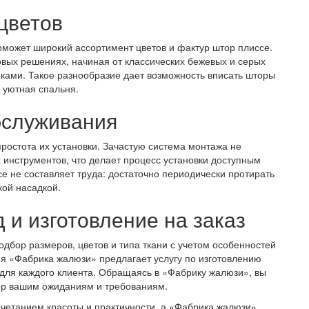
цветов
может широкий ассортимент цветов и фактур штор плиссе.
вых решениях, начиная от классических бежевых и серых
нками. Такое разнообразие дает возможность вписать шторы
и уютная спальня.
бслуживания
ростота их установки. Зачастую система монтажа не
 инструментов, что делает процесс установки доступным
се не составляет труда: достаточно периодически протирать
кой насадкой.
и изготовление на заказ
дбор размеров, цветов и типа ткани с учетом особенностей
я «Фабрика жалюзи» предлагает услугу по изготовлению
 для каждого клиента. Обращаясь в «Фабрику жалюзи», вы
тор вашим ожиданиям и требованиям.
четанием красоты и практичности, а «Фабрика жалюзи»