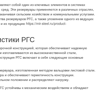
авляют собой один из ключевых элементов в системах
х сред. Эти резервуары применяются в различных отраслях,
аканчивая сельским хозяйством и коммунальными услугами.
ва резервуаров РГС, а также упомянем одного из ведущих
 и их продукцию
https://mir-steel.ru/product-
истики РГС
рочной конструкцией, которая обеспечивает надежную
 изготавливаются из высококачественной стали,
нструкция РГС включает в себя следующие основные
езервуара, изготовленная методом вальцовки листовой стали.
ра и обеспечивают герметичность конструкции.
альном положении и распределяют нагрузку.
ГС устойчивы к механическим воздействиям и обладают