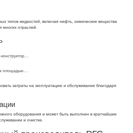
ных типов жидкостей, включая нефть, химические вещества
я многих отраслей.
ь
р-конструктор…
джа площадью…
овать затраты на эксплуатацию и обслуживание благодаря
тации
ожного оборудования и может быть выполнен в кратчайшие
служивании и очистке.