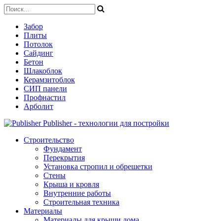
Забор
Плиты
Потолок
Сайдинг
Бетон
Шлакоблок
Керамзитоблок
СИП панели
Профнастил
Арболит
Publisher - технологии для постройки
Строительство
Фундамент
Перекрытия
Установка стропил и обрешетки
Стены
Крыша и кровля
Внутренние работы
Строительная техника
Материалы
Материалы для крыши дома