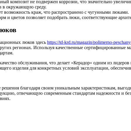
ный композит не подвержен коррозии, что значительно увеличи
в в окружающую среду.
ет возможность краж, что распространено с чугунными люками.
рм и цветов позволяет подобрать люки, соответствующие архит
люков
зационных люков здесь
https://td-krd.ru/magazin/polimerno-peschany
других регионах. Используя качественные сертифицированные м
дартам.
чество обслуживания, что делает «Керадор» одним из лидеров 
щего изделия для конкретных условий эксплуатации, обеспечив
ешения благодаря своим уникальным характеристикам, выгодно
одукцию, отвечающую современным стандартам надежности и бе
виях.