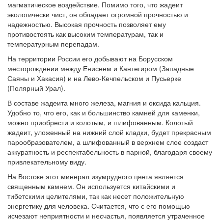
магматическое воздействие. Помимо того, что жадеит
экологически чист, он обладает огромной прочностью и
надежностью. Высокая прочность позволяет ему
противостоять как высоким температурам, так и
температурным перепадам.
На территории России его добывают на Борусском
месторождении между Енисеем и Кантегиром (Западные
Саяны и Хакасия) и на Лево-Кечпельском и Пусьерке
(Полярный Урал).
В составе жадеита много железа, магния и оксида кальция.
Удобно то, что его, как и большинство камней для каменки,
можно приобрести и колотым, и шлифованным. Колотый
жадеит, уложенный на нижний слой кладки, будет прекрасным
парообразователем, а шлифованный в верхнем слое создаст
аккуратность и респектабельность в парной, благодаря своему
привлекательному виду.
На Востоке этот минерал изумрудного цвета является
священным камнем. Он используется китайскими и
тибетскими целителями, так как несет положительную
энергетику для человека. Считается, что с его помощью
исчезают неприятности и несчастья, появляется утраченное