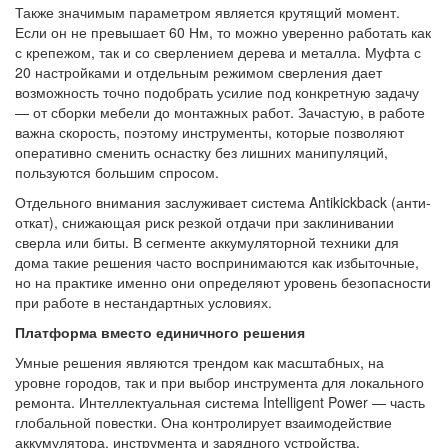
Также значимым параметром является крутящий момент.
Если он не превышает 60 Нм, то можно уверенно работать как
с крепежом, так и со сверлением дерева и металла. Муфта с
20 настройками и отдельным режимом сверления дает
возможность точно подобрать усилие под конкретную задачу
— от сборки мебели до монтажных работ. Зачастую, в работе
важна скорость, поэтому инструменты, которые позволяют
оперативно сменить оснастку без лишних манипуляций,
пользуются большим спросом.
Отдельного внимания заслуживает система Antikickback (анти-
откат), снижающая риск резкой отдачи при заклинивании
сверла или биты. В сегменте аккумуляторной техники для
дома такие решения часто воспринимаются как избыточные,
но на практике именно они определяют уровень безопасности
при работе в нестандартных условиях.
Платформа вместо единичного решения
Умные решения являются трендом как масштабных, на
уровне городов, так и при выбор инструмента для локального
ремонта. Интеллектуальная система Intelligent Power — часть
глобальной повестки. Она контролирует взаимодействие
аккумулятора, инструмента и зарядного устройства,