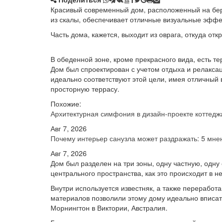
Красивый современный дом, расположенный на бере
из скалы, обеспечивает отличные визуальные эффе
Часть дома, кажется, выходит из оврага, откуда от
В обеденной зоне, кроме прекрасного вида, есть те
Дом был спроектирован с учетом отдыха и релаксац
идеально соответствуют этой цели, имея отличный 
просторную террасу.
Похожие:
Архитектурная симфония в дизайн-проекте котте
Авг 7, 2026
Почему интерьер санузла может раздражать: 5 мн
Авг 7, 2026
Дом был разделен на три зоны, одну частную, одну
центрального пространства, как это происходит в н
Внутри используется известняк, а также переработ
материалов позволили этому дому идеально вписат
Морнингтон в Виктории, Австралия.