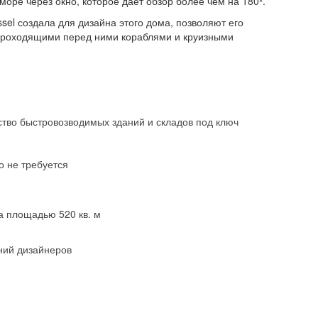
оре через окно, которое дает обзор более чем на 180º.
el создала для дизайна этого дома, позволяют его
проходящими перед ними кораблями и круизными
ство быстровозводимых зданий и складов под ключ
о не требуется
а площадью 520 кв. м
ний дизайнеров