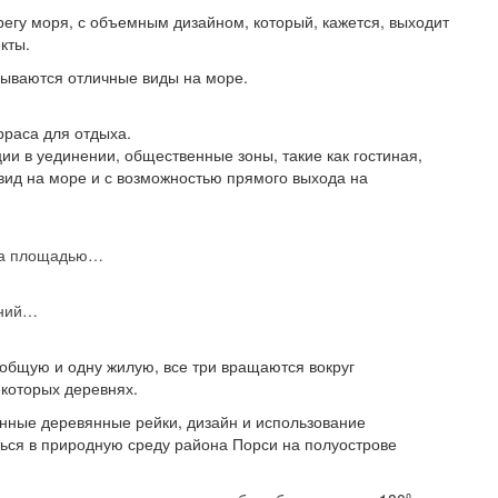
гу моря, с объемным дизайном, который, кажется, выходит
кты.
крываются отличные виды на море.
рраса для отдыха.
ии в уединении, общественные зоны, такие как гостиная,
вид на море и с возможностью прямого выхода на
джа площадью…
ений…
 общую и одну жилую, все три вращаются вокруг
екоторых деревнях.
анные деревянные рейки, дизайн и использование
ься в природную среду района Порси на полуострове