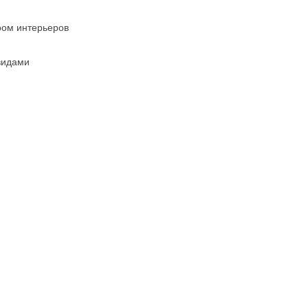
ром интерьеров
видами