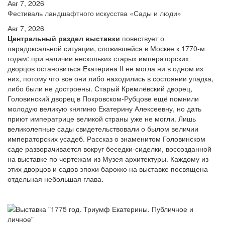
Авг 7, 2026
Фестиваль ландшафтного искусства «Сады и люди»
Авг 7, 2026
Центральный раздел выставки
повествует о
парадоксальной ситуации, сложившейся в Москве к 1770-м
годам: при наличии нескольких старых императорских
дворцов остановиться Екатерина II не могла ни в одном из
них, потому что все они либо находились в состоянии упадка,
либо были не достроены. Старый Кремлёвский дворец,
Головинский дворец в Покровском-Рубцове ещё помнили
молодую великую княгиню Екатерину Алексеевну, но дать
приют императрице великой страны уже не могли. Лишь
великолепные сады свидетельствовали о былом величии
императорских усадеб. Рассказ о знаменитом Головинском
саде разворачивается вокруг беседки-сиделки, воссозданной
на выставке по чертежам из Музея архитектуры. Каждому из
этих дворцов и садов эпохи барокко на выставке посвящена
отдельная небольшая глава.