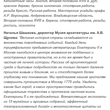
Кабинетные часы. Англия, вторая половина XVIII в. Дуб,
красное дерево, бронза золоченая, столярная работа,
резьба
Кресло. Русская работа. Мастерские усадьбы графа
А.Р. Воронцова. Андреевское, Владимирская область,
Вторая половина XVIII в. Береза, столярная работа, резьбы,
роспись, позолота
Наталья Шашкова, директор Музея архитектуры им. А.В.
Щусева
:
"Великая история страны складывается из
множества повседневных событий. Каждый день
триумфального пребывания императрицы Екатерины II в
Москве находился в центре внимания ее подданных и
иностранных правительств, но в то же время был и
частью её личной истории. Рассказ об архитектурной
среде и бытовых подробностях не только делает далекое
прошлое живым и близким, но и способствуют более
глубокому его пониманию. Мы предлагаем нашим зрителям
совершить путешествие в Москву 1775 года. Увидеть
каким был город, в каких пространствах проводились
официальные торжества и протекала частная жизнь
Екатерины II и ее приближённых. Впечатляющие экспонаты
из 15 музейных и архивных собраний, эффектный
театрализованный дизайн и многочисленные цитаты из