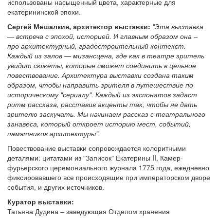
использованы насыщенный цвета, характерные для
екатерининской эпохи.
Сергей Мешалкин, архитектор выставки:
"Эта выставка
— встреча с эпохой, историей. И главным образом она –
про архитектурный, градостроительный контекст.
Каждый из залов — мизансцена, где как в театре зритель
увидит сюжеты, которые сможет соединить в цельное
повествование. Архитектура выставки создана таким
образом, чтобы направить зрителя в путешествие по
историческому "сериалу". Каждый из экспонатов задаст
ритм рассказа, расставив акценты так, чтобы не дать
зрителю заскучать. Мы начинаем рассказ с театрального
занавеса, который откроет историю мест, событий,
памятников архитектуры".
Повествование выставки сопровождается колоритными
деталями: цитатами из "Записок" Екатерины II, Камер-
фурьерского церемониального журнала 1775 года, ежедневно
фиксировавшего все происходящие при императорском дворе
события, и других источников.
Куратор выставки:
Татьяна Дудина – заведующая Отделом хранения