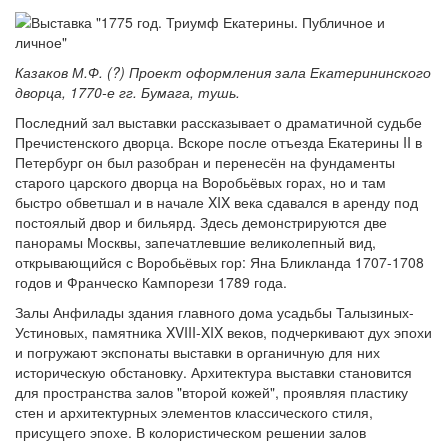
Казаков М.Ф. (?) Проект оформления зала Екатерининского
дворца, 1770-е гг. Бумага, тушь.
Последний зал выставки рассказывает о драматичной судьбе
Пречистенского дворца. Вскоре после отъезда Екатерины II в
Петербург он был разобран и перенесён на фундаменты
старого царского дворца на Воробьёвых горах, но и там
быстро обветшал и в начале XIX века сдавался в аренду под
постоялый двор и бильярд. Здесь демонстрируются две
панорамы Москвы, запечатлевшие великолепный вид,
открывающийся с Воробьёвых гор: Яна Бликланда 1707-1708
годов и Франческо Кампорези 1789 года.
Залы Анфилады здания главного дома усадьбы Талызиных-
Устиновых, памятника XVIII-XIX веков, подчеркивают дух эпохи
и погружают экспонаты выставки в органичную для них
историческую обстановку. Архитектура выставки становится
для пространства залов "второй кожей", проявляя пластику
стен и архитектурных элементов классического стиля,
присущего эпохе. В колористическом решении залов