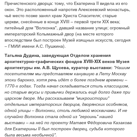
Пречистенского дворца: тому, что Екатерина II видела из его
окон. Это расположенный напротив Алексеевский монастырь,
чьё место позже занял храм Христа Спасителя; старые
церкви, снесённые в конце XVIII – первой трети XIX века;
питейный дом "Волхонка", давший название улице; огромный
императорский Колымажный двор (на месте которого
впоследствии был построен Музей изящных искусств, сегодня
– ГМИИ имени А.С. Пушкина).
Татьяна Дудина, заведующая Отделом хранения
архитектурно-графических фондов XVIII-XIX веков Музея
архитектуры им. А.В. Щусева, куратор выставки:
"Нашим
посетителям мы представляем канувшую в Лету Москву
эпохи барокко, хотя речь идёт о более позднем времени –
1770-х годах. Тогда начал складываться стиль классицизм,
но старые вкусы и привычки держались ещё долго даже при
царском дворе. Мы рассказываем "микроистории"
отдельных императорских дворцов, дворянских особняков,
одной улицы – Волхонки, столь любимой москвичами. И не
случайно Волхонка стала одной из "героинь" нашей
выставки – на ней по проекту Матвея Фёдоровича Казакова
для Екатерины II был построен дворец, судьба которого
была весьма необычной".