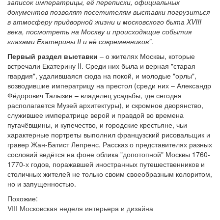
записок императрицы, её переписки, официальных
документов позволят посетителям выставки погрузиться
в атмосферу придворной жизни и московского быта XVIII
века, посмотреть на Москву и происходящие события
глазами Екатерины II и её современников"
.
Первый раздел выставки
– о жителях Москвы, которые
встречали Екатерину II. Среди них была и верная "старая
гвардия", удалившаяся сюда на покой, и молодые "орлы",
возводившие императрицу на престол (среди них – Александр
Фёдорович Талызин – владелец усадьбы, где сегодня
располагается Музей архитектуры), и скромное дворянство,
служившее императрице верой и правдой во времена
пугачёвщины, и купечество, и городские крестьяне, чьи
характерные портреты выполнил французский рисовальщик и
гравер Жан-Батист Лепренс. Рассказ о представителях разных
сословий ведётся на фоне облика "допотопной" Москвы 1760-
1770-х годов, поражавшей иностранных путешественников и
столичных жителей не только своим своеобразным колоритом,
но и запущенностью.
Похожие:
VIII Московская неделя интерьера и дизайна