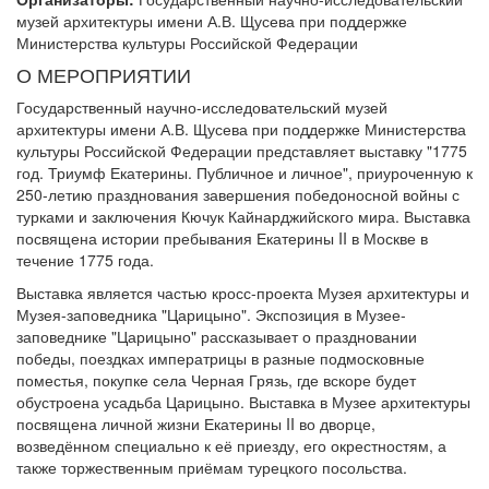
музей архитектуры имени А.В. Щусева при поддержке
Министерства культуры Российской Федерации
О МЕРОПРИЯТИИ
Государственный научно-исследовательский музей
архитектуры имени А.В. Щусева при поддержке Министерства
культуры Российской Федерации представляет выставку "1775
год. Триумф Екатерины. Публичное и личное", приуроченную к
250-летию празднования завершения победоносной войны с
турками и заключения Кючук Кайнарджийского мира. Выставка
посвящена истории пребывания Екатерины II в Москве в
течение 1775 года.
Выставка является частью кросс-проекта Музея архитектуры и
Музея-заповедника "Царицыно". Экспозиция в Музее-
заповеднике "Царицыно" рассказывает о праздновании
победы, поездках императрицы в разные подмосковные
поместья, покупке села Черная Грязь, где вскоре будет
обустроена усадьба Царицыно. Выставка в Музее архитектуры
посвящена личной жизни Екатерины II во дворце,
возведённом специально к её приезду, его окрестностям, а
также торжественным приёмам турецкого посольства.