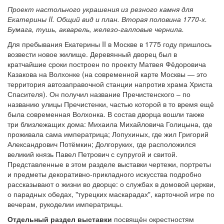
Проект настольного украшения из резного камня для
Екатерины II. Общий вид и план. Вторая половина 1770-х.
Бумага, тушь, акварель, железо-галловые чернила.
Для пребывания Екатерины II в Москве в 1775 году пришлось
возвести новое жилище. Деревянный дворец был в
кратчайшие сроки построен по проекту Матвея Фёдоровича
Казакова на Волхонке (на современной карте Москвы — это
территория автозаправочной станции напротив храма Христа
Спасителя). Он получил название Пречистенского – по
названию улицы Пречистенки, частью которой в то время ещё
была современная Волхонка. В состав дворца вошли также
три близлежащих дома: Михаила Михайловича Голицына, где
проживала сама императрица; Лопухиных, где жил Григорий
Александрович Потёмкин; Долгоруких, где расположился
великий князь Павел Петрович с супругой и свитой.
Представленные в этом разделе выставки чертежи, портреты
и предметы декоративно-прикладного искусства подробно
рассказывают о жизни во дворце: о службах в домовой церкви,
о парадных обедах, "турецких маскарадах", карточной игре по
вечерам, рукоделии императрицы.
Отдельный раздел выставки
посвящён окрестностям