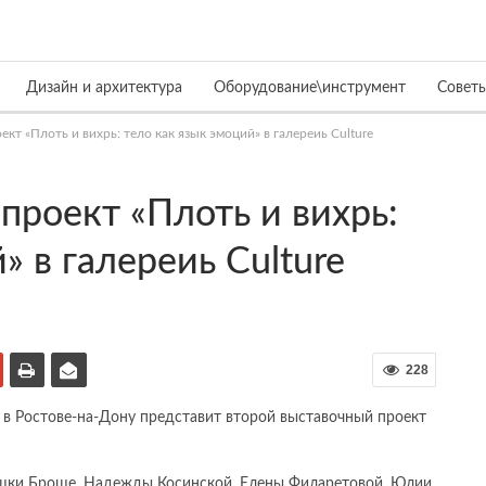
Дизайн и архитектура
Оборудование\инструмент
Совет
кт «Плоть и вихрь: тело как язык эмоций» в галереиь Culture
проект «Плоть и вихрь:
» в галереиь Culture
228
e в Ростове-на-Дону представит второй выставочный проект
ушки Броше, Надежды Косинской, Елены Филаретовой, Юлии