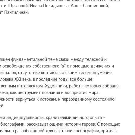
 Кати Щегловой, Ивана Покидышева, Анны Лапшиновой,
йт Пангилинан.
священ фундаментальной теме связи между телесной и
 освобождения собственного “я” с помощью движения и
игналов, отсутствие контакта со своим телом, неумение
ловека XXI века, в последние годы все больше
твенным интеллектом. Художники, работы которых собраны
века, как инструмент познания и восприятия мира.
жности вернуться к истокам, к первозданному состоянию,
й.
ми индивидуальности, хранителями личного опыта –
и биографами, рассказывающими истории героев. С помощью
циально разработанной для выставки сценографии, зритель