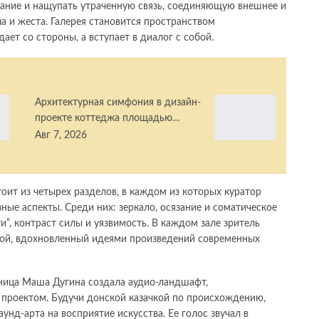
вание и нащупать утраченную связь, соединяющую внешнее и
 и жеста. Галерея становится пространством
ает со стороны, а вступает в диалог с собой.
Архитектурная симфония в дизайн-
проекте коттеджа площадью…
Авг 7, 2026
оит из четырех разделов, в каждом из которых куратор
ные аспекты. Среди них: зеркало, осязание и соматическое
и”, контраст силы и уязвимость. В каждом зале зритель
бой, вдохновленный идеями произведений современных
ница Маша Дугина создала аудио-ландшафт,
 проектом. Будучи донской казачкой по происхождению,
унд-арта на восприятие искусства. Ее голос звучал в