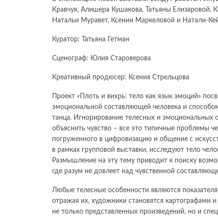
Кравчук, Алишера Кушакова, Татьяны Елизаровой,
Натальи Муравет, Ксении Маркеловой и Натали-Ке
Куратор: Татьяна Гетман
Сценограф: Юлия Староверова
Креативный продюсер: Ксения Стрельцова
Проект «Плоть и вихрь: тело как язык эмоций» по
эмоциональной составляющей человека и способом
танца. Игнорирование телесных и эмоциональных с
объяснить чувство – все это типичные проблемы че
погруженного в цифровизацию и общение с искусс
в рамках групповой выставки, исследуют тело чело
Размышление на эту тему приводит к поиску возмо
где разум не довлеет над чувственной составляюще
Любые телесные особенности являются показателя
отражая их, художники становятся картографами 
не только представленных произведений, но и спе