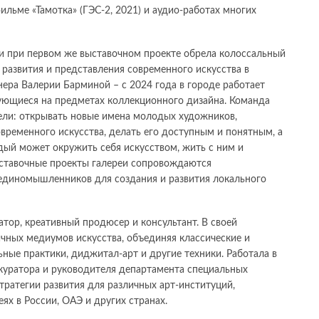
фильме «Тамотка» (ГЭС-2, 2021) и аудио-работах многих
 и при первом же выставочном проекте обрела колоссальный
 развития и представления современного искусства в
нера Валерии Барминой – с 2024 года в городе работает
ирующиеся на предметах коллекционного дизайна. Команда
цели: открывать новые имена молодых художников,
временного искусства, делать его доступным и понятным, а
дый может окружить себя искусством, жить с ним и
ыставочные проекты галереи сопровождаются
 единомышленников для создания и развития локального
атор, креативный продюсер и консультант. В своей
ичных медиумов искусства, объединяя классические и
ные практики, диджитал-арт и другие техники. Работала в
 куратора и руководителя департамента специальных
тратегии развития для различных арт-институций,
еях в России, ОАЭ и других странах.