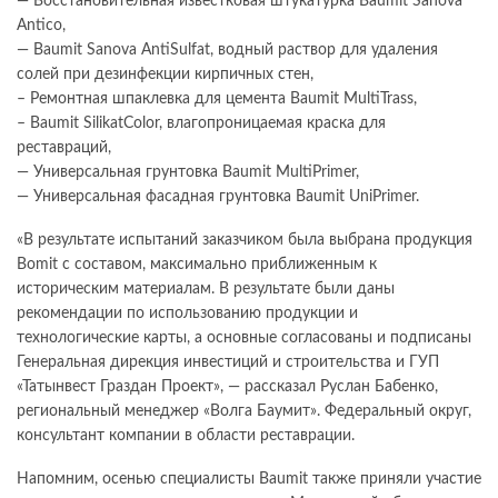
— Восстановительная известковая штукатурка Baumit Sanova
Antico,
— Baumit Sanova AntiSulfat, водный раствор для удаления
солей при дезинфекции кирпичных стен,
– Ремонтная шпаклевка для цемента Baumit MultiTrass,
– Baumit SilikatColor, влагопроницаемая краска для
реставраций,
— Универсальная грунтовка Baumit MultiPrimer,
— Универсальная фасадная грунтовка Baumit UniPrimer.
«В результате испытаний заказчиком была выбрана продукция
Bomit с составом, максимально приближенным к
историческим материалам. В результате были даны
рекомендации по использованию продукции и
технологические карты, а основные согласованы и подписаны
Генеральная дирекция инвестиций и строительства и ГУП
«Татынвест Граздан Проект», — рассказал Руслан Бабенко,
региональный менеджер «Волга Баумит». Федеральный округ,
консультант компании в области реставрации.
Напомним, осенью специалисты Baumit также приняли участие