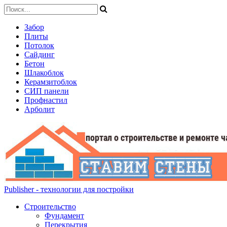
Забор
Плиты
Потолок
Сайдинг
Бетон
Шлакоблок
Керамзитоблок
СИП панели
Профнастил
Арболит
Publisher - технологии для постройки
Строительство
Фундамент
Перекрытия