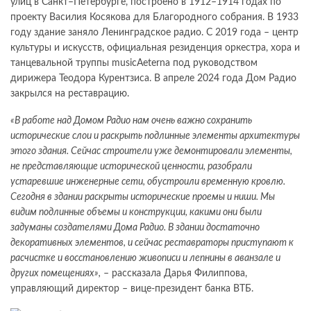
улиц в Санкт–Петербурге, построено в 1912–1914 годах по
проекту Василия Косякова для Благородного собрания. В 1933
году здание заняло Ленинградское радио. С 2019 года – центр
культуры и искусств, официальная резиденция оркестра, хора и
танцевальной труппы musicAeterna под руководством
дирижера Теодора Курентзиса. В апреле 2024 года Дом Радио
закрылся на реставрацию.
«В работе над Домом Радио нам очень важно сохранить
исторические слои и раскрыть подлинные элементы архитектуры
этого здания. Сейчас строители уже демонтировали элементы,
не представляющие исторической ценности, разобрали
устаревшие инженерные сети, обустроили временную кровлю.
Сегодня в здании раскрыты исторические проемы и ниши. Мы
видим подлинные объемы и конструкции, какими они были
задуманы создателями Дома Радио. В здании достаточно
декоративных элементов, и сейчас реставраторы приступают к
расчистке и восстановлению живописи и лепнины в аванзале и
других помещениях»,
– рассказала Дарья Филиппова,
управляющий директор – вице-президент банка ВТБ.