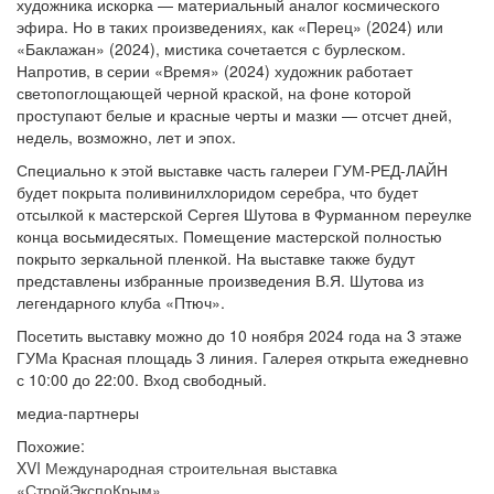
художника искорка — материальный аналог космического
эфира. Но в таких произведениях, как «Перец» (2024) или
«Баклажан» (2024), мистика сочетается с бурлеском.
Напротив, в серии «Время» (2024) художник работает
светопоглощающей черной краской, на фоне которой
проступают белые и красные черты и мазки — отсчет дней,
недель, возможно, лет и эпох.
Специально к этой выставке часть галереи ГУМ-РЕД-ЛАЙН
будет покрыта поливинилхлоридом серебра, что будет
отсылкой к мастерской Сергея Шутова в Фурманном переулке
конца восьмидесятых. Помещение мастерской полностью
покрыто зеркальной пленкой. На выставке также будут
представлены избранные произведения В.Я. Шутова из
легендарного клуба «Птюч».
Посетить выставку можно до 10 ноября 2024 года на 3 этаже
ГУМа Красная площадь 3 линия. Галерея открыта ежедневно
с 10:00 до 22:00. Вход свободный.
медиа-партнеры
Похожие:
XVI Международная строительная выставка
«СтройЭкспоКрым»