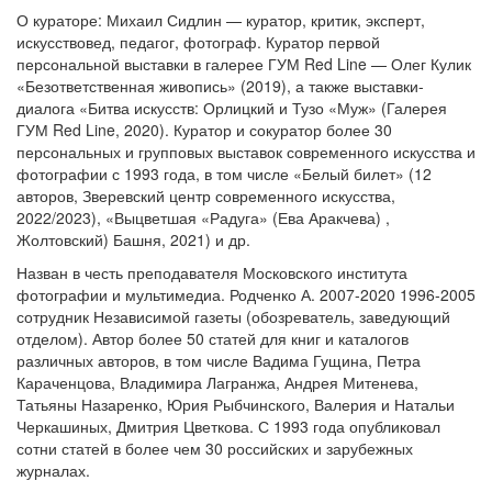
О кураторе: Михаил Сидлин — куратор, критик, эксперт,
искусствовед, педагог, фотограф. Куратор первой
персональной выставки в галерее ГУМ Red Line — Олег Кулик
«Безответственная живопись» (2019), а также выставки-
диалога «Битва искусств: Орлицкий и Тузо «Муж» (Галерея
ГУМ Red Line, 2020). Куратор и сокуратор более 30
персональных и групповых выставок современного искусства и
фотографии с 1993 года, в том числе «Белый билет» (12
авторов, Зверевский центр современного искусства,
2022/2023), «Выцветшая «Радуга» (Ева Аракчева) ,
Жолтовский) Башня, 2021) и др.
Назван в честь преподавателя Московского института
фотографии и мультимедиа. Родченко А. 2007-2020 1996-2005
сотрудник Независимой газеты (обозреватель, заведующий
отделом). Автор более 50 статей для книг и каталогов
различных авторов, в том числе Вадима Гущина, Петра
Караченцова, Владимира Лагранжа, Андрея Митенева,
Татьяны Назаренко, Юрия Рыбчинского, Валерия и Натальи
Черкашиных, Дмитрия Цветкова. С 1993 года опубликовал
сотни статей в более чем 30 российских и зарубежных
журналах.