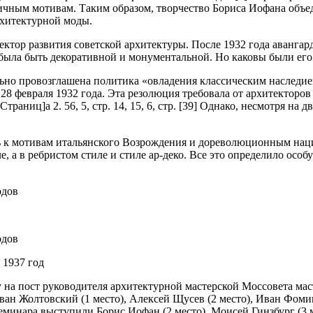
чным мотивам. Таким образом, творчество Бориса Иофана объеди
рхитектурной моды.
ктор развития советской архитектуры. После 1932 года аванга
 была быть декоративной и монументальной. Но каковы были его
ьно провозглашена политика «овладения классическим наследие
 28 февраля 1932 года. Эта резолюция требовала от архитектор
траниц]а 2. 56, 5, стр. 14, 15, 6, стр. [39] Однако, несмотря н
сь к мотивам итальянского Возрождения и дореволюционным на
, а в ребристом стиле и стиле ар-деко. Все это определило осо
 1937 год
у на пост руководителя архитектурной мастерской Моссовета м
ан Жолтовский (1 место), Алексей Щусев (2 место), Иван Фомин 
минара выступили Борис Иофан (2 место), Моисей Гинзбург (3 м