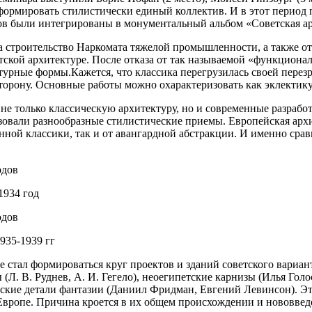
ли сформировать стилистически единый коллектив. И в этот пери
ов были интегрированы в монументальный альбом «Советская арх
 строительство Наркомата тяжелой промышленности, а также отм
тской архитектуре. После отказа от так называемой «функциона
ктурные формы.Кажется, что классика перегрузилась своей пер
рону. Основные работы можно охарактеризовать как эклектику ам
 не только классическую архитектуру, но и современные разраб
зовали разнообразные стилистические приемы. Европейская архи
нной классики, так и от авангардной абстракции. И именно срав
1934 год
935-1939 гг
 стал формироваться круг проектов и зданий советского вариант
Л. В. Руднев, А. И. Гегело), ​​неоегипетские карнизы (Илья Го
кие детали фантазии (Даниил Фридман, Евгений Левинсон). Это
Европе. Причина кроется в их общем происхождении и нововведе