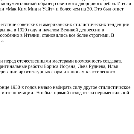
монументальный образец советского дворцового ребра. И если
и «Мак Ким Мид и Уайт» и более чем на 30. Это был ответ
тветствие советских и американских стилистических тенденций
рынка в 1929 году и началом Великой депрессии в
особенно в Италии, становились все более строгими. В
ы.
ыли перед отечественными мастерами возможность создавать
ригинальные работы Бориса Иофана, Льва Руднева, Ильи
етризации архитектурных форм и канонам классического
онце 1930-х годов начало набирать силу другое стилистическое
 интерпретации. Это был прямой отход от экспериментальной