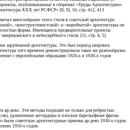
од проекты, опубликованные в сборнике «Труды Архитектурно-
итектура XXX лет РСФСР» [8, 9], 10, стр. 412, 413
ечал многообразие этого стиля в советской архитектуре.
льной», «конструктивистской» и «коробчатой» архитектуры он
езрелостью форма. Имеющиеся предварительные проекты
ериканского и небоскрёбного стиля. [11, стр. 4, 5]
отки зарубежной архитектуры. Это был период широких
тектура того времени демонстрировала такое же разнообразие.
нение с европейскими образцами 1920-х и 1930-х годов
а ар-деко. Эти методы подходят не только для ребристых
лосов), удлиненные антордеры и плоские барельефные фризы
 были советские архитектурные приемы ар-деко 1930-х годов.
ниях 1910-х годов.