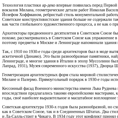
Технология пластики ар-деко впервые появилась перед Перво
вокзалов Милана, геометрические детали работ Николая Василь
Йозефом Хоффманом, ребристый стиль монументальной работы Э
Советские конструктивистские здания больше не содержали так
как части глобального художественного процесса, а не как о п
Архитекторы предвоенного десятилетия в Советском Союзе был
похоже, рассматривалось в Советском Союзе как упражнение в 
поэтому предметы в Москве и Ленинграде напоминали здания 
Так, с 1910 по 1930-е годы среди архитекторов был в моде выт
аскетичной (Динамо). Это были разнообразные памятники, на
Ленинграде, и многие здания в Италии в эпоху Муссолини бы
Лапрад, 1931), Музея современного искусства (1937), Дворца Ша
Геометризация архитектурных форм стала мировой стилистичес
Милане и Палермо. Прямоугольный порядок в 1930-е годы исп
Кессонный фасад Военного министерства имени Льва Руднева 
впоследствии предлагались такими европейскими мастерами, к
годы, своё наиболее выразительное и масштабное воплощение 
Советская архитектура 1930-х годов была разнообразной, но с
как в Советском Союзе, так и в Соединенных Штатах. Два сти
и Ла-Салль-стрит в Чикаго. В 1934 году этот конфликт приня