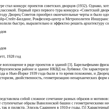
ре стал конкурс проектов советских дворцов (1932). Однако, хо
 классикой. Первый приз первого тура конкурса «Советский двор
 году Дворец Советов приобрел окончательные черты и было одо
айр-Стейт-Билдинг, Рокфеллер-центр и Метрополитен Иншуранс 
волили быстро, выразительно и эффектно решить архитектуру со
тт, 1928 год
ое воплощение в ряде проектов и зданий [3]. Барельефными фр
рунзенском районе и здание НКВД на Лубянке. Он характеризу
года и Нью-Йорке 1939 года были в то время похожими, и Дворе
сторизм, двойственность, геометризацию неоархаических форм и
редставляла собой сложное сочетание разных образов и мотивов:
ебе ступенчатые образы Вавилонской башни с геометрическими н
, так и пилястр. Элиэль Сааринен в 1910-е годы. [5] Характер