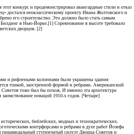
тя этот конкурс и продемонстрировал авангардные стили и отказ
ец» достался неоклассическому проекту Ивана Жолтовского и
брено его строительство. Это должно было стать самым
Билдинг в Нью-Йорке.[1] Соревнование в высоте требовало
ветских дворцов. [2]
изами и рифлеными колоннами были украшены здания
ется тонкой, заостренной формой и ребрами. Американский
ц Советов тоже был бы похож. И именно эта архитектура
 заимствование новаций 1910-х годов. [Четыре]
 исторических, библейских, модных и технократических.
еоготическими контрфорсами и ребрами в духе работ Йозефа
ный пирамидальный ступенчатый силуэт Дворца Советов и