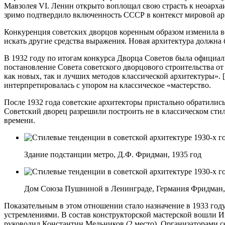
Мавзолея VI. Ленин открыто воплощал свою страсть к неоархаи
зримо подтвердило включенность СССР в контекст мировой а
Конкуренция советских дворцов коренным образом изменила ве
искать другие средства выражения. Новая архитектура должна
В 1932 году по итогам конкурса Дворца Советов была официал
постановление Совета советского дворцового строительства от
как новых, так и лучших методов классической архитектуры». [С
интерпретировалась с упором на классическое «мастерство.
После 1932 года советские архитекторы пристально обратили
Советский дворец разрешили построить не в классическом стиле
времени.
Здание подстанции метро, ​​Д.Ф. Фридман, 1935 год
Дом Союза Пушниной в Ленинграде, Германия Фридман,
Показательным в этом отношении стало назначение в 1933 год
устремлениями. В состав конструкторской мастерской вошли Ив
руководил Константин Мельников (2 место). Организаторами се