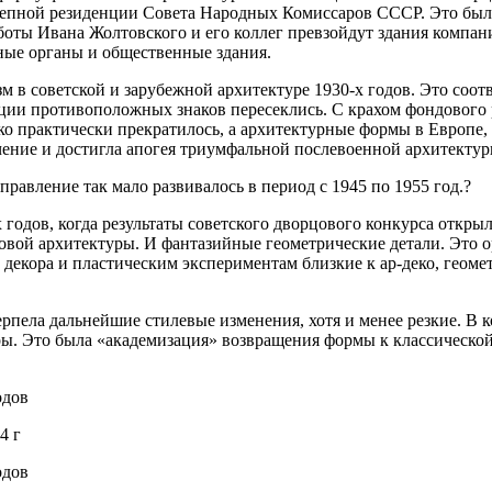
лепной резиденции Совета Народных Комиссаров СССР. Это был 
оты Ивана Жолтовского и его коллег превзойдут здания компани
ые органы и общественные здания.
м в советской и зарубежной архитектуре 1930-х годов. Это соо
нции противоположных знаков пересеклись. С крахом фондового 
о практически прекратилось, а архитектурные формы в Европе, 
чение и достигла апогея триумфальной послевоенной архитектур
правление так мало развивалось в период с 1945 по 1955 год.?
х годов, когда результаты советского дворцового конкурса откр
вой архитектуры. И фантазийные геометрические детали. Это о
 декора и пластическим экспериментам близкие к ар-деко, геом
рпела дальнейшие стилевые изменения, хотя и менее резкие. В к
. Это была «академизация» возвращения формы к классической
4 г