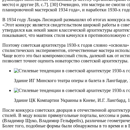
место) и другие [8, с.7]. [30] Очевидно, эти мастера не смог
планировочной мастерской 1934 года», и наработки 1930-х год
В 1934 году Лазарь Лисицкий размышлял об итогах конкурса на
«Этот конкурс является свидетельством широкой работы в сове
утвердился как некий закон классической архитектуры архите
показывают, что маятник стиля качнулся в противоположную сто
Поэтому советская архитектура 1930-х годов словно «освоила»
стилистических экспериментов, отечественные мастера исполь
Чаще всего это был компромиссный стиль, далекий как от исти
позволяет точнее оценить новаторство советской архитектуры.
Здание ИГ Минского театра оперы и балета в Лангбарде, 
Здание ЦК Компартии Украины в Киеве, И.Г. Лангбард, 1
После конкурса советских дворцов в отечественной архитектуре
стилей. В моду вошли прямоугольные порталы, кессоны и рамы (
(Владимир Щуко, Владимир Гельфрейх), различные геометричес
Более того, подобные формы были обнаружены в то время и в 