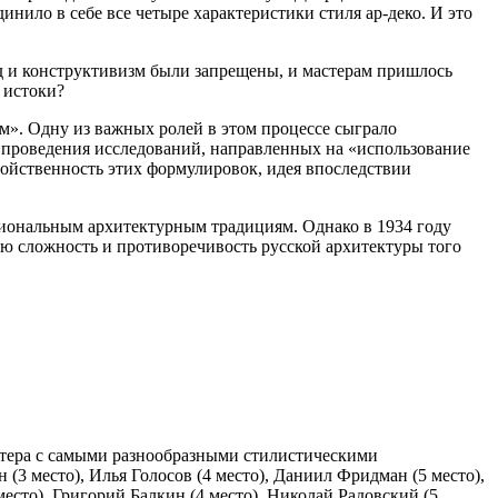
нило в себе все четыре характеристики стиля ар-деко. И это
рд и конструктивизм были запрещены, и мастерам пришлось
 истоки?
м». Одну из важных ролей в этом процессе сыграло
ов проведения исследований, направленных на «использование
а двойственность этих формулировок, идея впоследствии
циональным архитектурным традициям. Однако в 1934 году
бую сложность и противоречивость русской архитектуры того
астера с самыми разнообразными стилистическими
(3 место), Илья Голосов (4 место), Даниил Фридман (5 место),
есто), Григорий Балкин (4 место), Николай Радовский (5