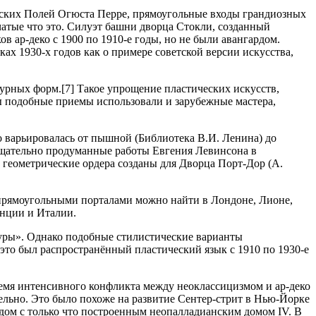
ейских Полей Огюста Перре, прямоугольные входы грандиозных
чатые что это. Силуэт башни дворца Стокли, созданный
ар-деко с 1900 по 1910-е годы, но не были авангардом.
ах 1930-х годов как о примере советской версии искусства,
урных форм.[7] Такое упрощение пластических искусств,
ды подобные приемы использовали и зарубежные мастера,
ко варьировалась от пышной (Библиотека В.И. Ленина) до
тщательно продуманные работы Евгения Левинсона в
геометрические ордера созданы для Дворца Порт-Дор (А.
 прямоугольными порталами можно найти в Лондоне, Лионе,
анции и Италии.
уры». Однако подобные стилистические варианты
это был распространённый пластический язык с 1910 по 1930-е
время интенсивного конфликта между неоклассицизмом и ар-деко
ельно. Это было похоже на развитие Сентер-стрит в Нью-Йорке
дом с только что построенным неопалладианским домом IV. В