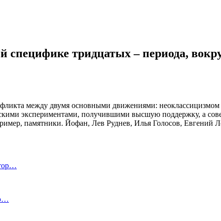
й специфике тридцатых – периода, вокру
нфликта между двумя основными движениями: неоклассицизмом и
скими экспериментами, получившими высшую поддержку, а сове
мер, памятники. Йофан, Лев Руднев, Илья Голосов, Евгений Ле
ктор…
ью…