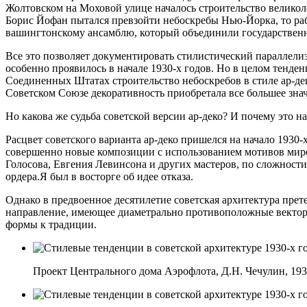
Жолтовском на Моховой улице началось строительство велико
Борис Йофан пытался превзойти небоскребы Нью-Йорка, то раб
вашингтонскому ансамблю, который объединили государственн
Все это позволяет документировать стилистический параллелиз
особенно проявилось в начале 1930-х годов. Но в целом тенде
Соединенных Штатах строительство небоскребов в стиле ар-дек
Советском Союзе декоративность приобретала все большее зна
Но какова же судьба советской версии ар-деко? И почему это на
Расцвет советского варианта ар-деко пришелся на начало 1930-
совершенно новые композиции с использованием мотивов миро
Голосова, Евгения Левинсона и других мастеров, по сложности
ордера.Я был в восторге об идее отказа.
Однако в предвоенное десятилетие советская архитектура прете
направление, имеющее диаметрально противоположные векторы
формы к традиции.
Проект Центрального дома Аэрофлота, Д.Н. Чечулин, 193