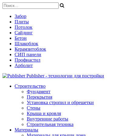
Забор
Плиты
Потолок
Сайдинг
Бетон
Шлакоблок
Керамзитоблок
СИП панели
Профнастил
Арболит
Publisher - технологии для постройки
Строительство
Фундамент
Перекрытия
Установка стропил и обрешетки
Стены
Крыша и кровля
Внутренние работы
Строительная техника
Материалы
Материалы для крыши дома