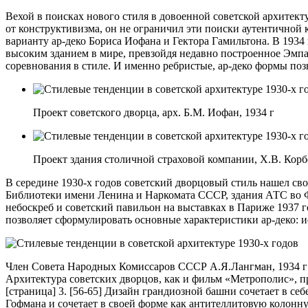
Вехой в поисках нового стиля в довоенной советской архитекту
от конструктивизма, он не ограничил эти поиски аутентичной
варианту ар-деко Бориса Иофана и Гектора Гамильтона. В 1934
высоким зданием в мире, превзойдя недавно построенное Эмп
соревнования в стиле. И именно ребристые, ар-деко формы поз
Проект советского дворца, арх. Б.М. Иофан, 1934 г
Проект здания столичной страховой компании, Х.В. Корбе
В середине 1930-х годов советский дворцовый стиль нашел св
Библиотеки имени Ленина и Наркомата СССР, здания АТС во Ф
небоскреб и советский павильон на выставках в Париже 1937 
позволяет сформулировать основные характеристики ар-деко: и
Член Совета Народных Комиссаров СССР А.Я.Лангман, 1934 г
Архитектура советских дворцов, как и фильм «Метрополис», п
[страница] 3. [56-65] Дизайн грандиозной башни сочетает в с
Гофмана и сочетает в своей форме как антителлитовую колонну