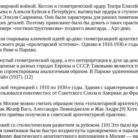
й мировой войной. Кессон и геометрический ордер Театра Елис
ева и Алексея Бубиля в Петербурге, вытянутые ордера и ступен
лиэля Сааринена. Они были характерны для ранних памятников 
их деталей. Поэтому правильнее было бы думать о таких практик
римере «постконструктивизма» позднего авангарда. . Арт-деко.
и очарованы ключевой идеей ар-деко: геометризацией архитект
своего рода «пролетарской эстетике». Однако в 1910-1930-е го
в Риме и Париже.
янутый геометрический ордер, а его интерпретация в духе ар-де
йденные в разных городах Европы и СССР. Таковыми являются 
ли спроектированы аналогичным образом. В Париже удлиненные 
йо (1937). [12]
кой тенденцией с 1910 по 1930-е годы. Здания с характерными
ользовался повсеместно: от Советского Союза и Америки до Фр
в Москве можно считать образцом типа «тоталитарной архитект
ак Жозеф Ваго, Алессандро Лимонджелли и Жак Андре.[9] Хотя 
эти приёмы получили в советской архитектурной практике.
хожей со стилистическим развитием за рубежом. [10] Это было 
ля памятников были быстро воздвигнуты одновременно и паралл
л форму фактического архитектурного воплощения в Москве — ря