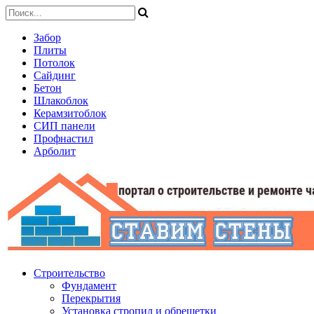
Забор
Плиты
Потолок
Сайдинг
Бетон
Шлакоблок
Керамзитоблок
СИП панели
Профнастил
Арболит
Строительство
Фундамент
Перекрытия
Установка стропил и обрешетки