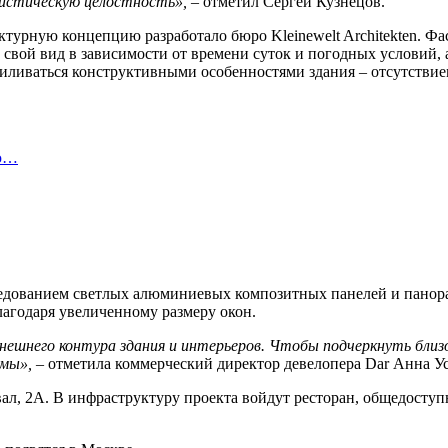
листическую целостность»,
– отметил Сергей Кузнецов.
ктурную концепцию разработало бюро Kleinewelt Architekten. Ф
свой вид в зависимости от времени суток и погодных условий, 
усиливаться конструктивными особенностями здания – отсутстви
ью…
едованием светлых алюминиевых композитных панелей и панорам
лагодаря увеличенному размеру окон.
ешнего контура здания и интерьеров. Чтобы подчеркнуть близо
рмы»,
– отметила коммерческий директор девелопера Dar Анна Ус
ал, 2А. В инфраструктуру проекта войдут ресторан, общедоступ