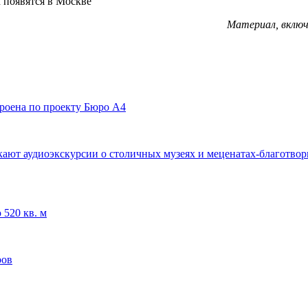
Материал, включ
троена по проекту Бюро А4
ают аудиоэкскурсии о столичных музеях и меценатах-благотвор
520 кв. м
ров