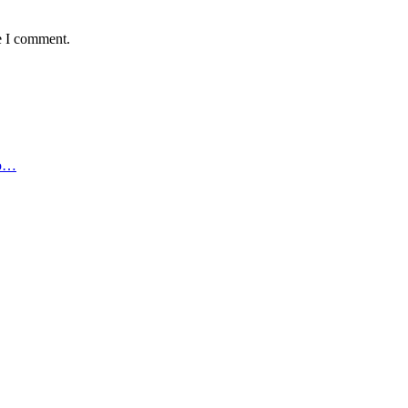
e I comment.
ью…