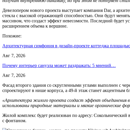
получит внутреннюю динамику, но при этом не потеряет сти
Девелопером нового проекта выступает компания Dar, а архите
стекла с высокой отражающей способностью. Они будут менять 
массивом, что создаст эффект невесомости. Последний будет 
расширением объема к вершине.
Похожие:
Архитектурная симфония в дизайн-проекте коттеджа площад
Авг 7, 2026
Почему интерьер санузла может раздражать: 5 мнений…
Авг 7, 2026
Фасад второго здания со скругленными углами выполнен с чер
спроектируют в нише корпуса, а 49-й этаж станет акцентным б
«Архитектура жилого проекта создаст эффект объединения вн
использованы природные материалы и мягкие органические фо
Жилой комплекс будет реализован по адресу: Сокольнический в
с фонтаном.