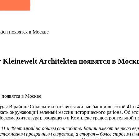
kten появятся в Москве
Kleinewelt Architekten появятся в Моск
туры
В районе Сокольники появятся жилые башни высотой 41 и 4
ажать окружающий зеленый массив исторического района. Об эт
(Москомархитектура), входящего в Комплекс градостроительной
ой 41 и 49 этажей на общем стилобате. Башни имеют четкую ве
тся легким прозрачным силуэтом, а вторая – более строгим и 