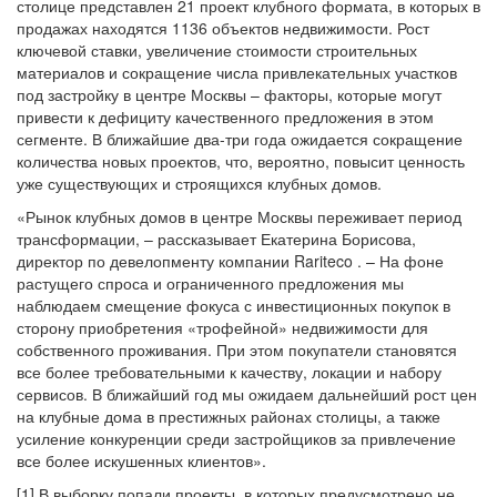
столице представлен 21 проект клубного формата, в которых в
продажах находятся 1136 объектов недвижимости. Рост
ключевой ставки, увеличение стоимости строительных
материалов и сокращение числа привлекательных участков
под застройку в центре Москвы – факторы, которые могут
привести к дефициту качественного предложения в этом
сегменте. В ближайшие два-три года ожидается сокращение
количества новых проектов, что, вероятно, повысит ценность
уже существующих и строящихся клубных домов.
«Рынок клубных домов в центре Москвы переживает период
трансформации, – рассказывает Екатерина Борисова,
директор по девелопменту компании Rariteco . – На фоне
растущего спроса и ограниченного предложения мы
наблюдаем смещение фокуса с инвестиционных покупок в
сторону приобретения «трофейной» недвижимости для
собственного проживания. При этом покупатели становятся
все более требовательными к качеству, локации и набору
сервисов. В ближайший год мы ожидаем дальнейший рост цен
на клубные дома в престижных районах столицы, а также
усиление конкуренции среди застройщиков за привлечение
все более искушенных клиентов».
[1] В выборку попали проекты, в которых предусмотрено не