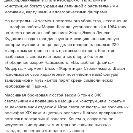
конструкции богато украшены лепниной с растительными
мотивами, картушами и аллегорическими фигурами.
Но центральный элемент потолочного убранства, несомненно,
— плафон работы Марка Шагала, установленный в 1964 году
на место оригинальной росписи Жюля-Эжена Леневе.
Художник создал грандиозную композицию, посвященную
истории музыки и танца, разделив плафон площадью 220
квадратных метров на пять цветовых секторов. В центре
изображены сцены из знаменитых опер и балетов —
«Лебединое озеро» Чайковского, «Волшебная флейта»
Моцарта, «Кармен» Бизе, «Жар-птица» Стравинского. Шагал
использовал свой характерный поэтический язык: фигуры
танцовщиков и музыкантов парят среди символических
изображений Парижа.
Массивная бронзовая люстра весом 6 тонн с 340
светильниками подвешена к мощным конструкциям, скрытым
за декоративной отделкой. Игра света от люстры на золоченых
рельефах XIX века и цветных росписях Шагала превращает
потолок в театральный занавес. Конечно, современное
искусство в историческом интерьере сначала вызвало
скандал, но сегодня это одна из главных