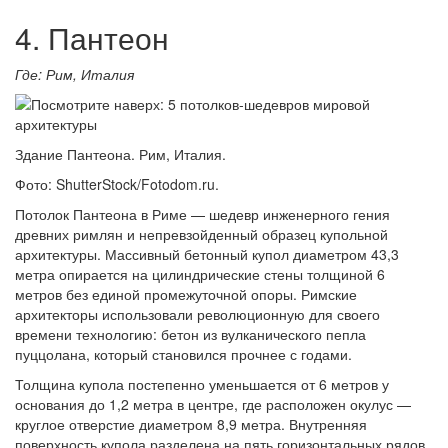
4. Пантеон
Где: Рим, Италия
Здание Пантеона. Рим, Италия.
Фото: ShutterStock/Fotodom.ru.
Потолок Пантеона в Риме — шедевр инженерного гения
древних римлян и непревзойденный образец купольной
архитектуры. Массивный бетонный купол диаметром 43,3
метра опирается на цилиндрические стены толщиной 6
метров без единой промежуточной опоры. Римские
архитекторы использовали революционную для своего
времени технологию: бетон из вулканического пепла
пуццолана, который становился прочнее с годами.
Толщина купола постепенно уменьшается от 6 метров у
основания до 1,2 метра в центре, где расположен окулус —
круглое отверстие диаметром 8,9 метра. Внутренняя
поверхность купола разделена на пять горизонтальных рядов