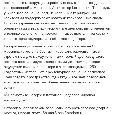
потолочные конструкции играют ключевую роль в создании
торжественной атмосферы. Архитектор Константин Тон создал
уникальное решение: резные колонны с коринфскими
капителями поддерживают богато декорированные своды.
Потолок украшен сложным кессонами с растительными
орнаментами и геральдическими элементами, выполненными
в технике золочения по левкасу — так создается игра света и
тени, которая подчеркивает объемность декора.
Центральная доминанта потолочного убранства — 18
массивных люстр из бронзы и хрусталя, размещенных в
строгом порядке между колоннами. Белый цвет сводчатого
потолка контрастирует с золочеными деталями и создает
ощущение высоты и простора в зале площадью 1 250
квадратных метров. Это архитектурное решение позволило
Тону создать пространство, где каждый элемент потолочной
конструкции работает на общее впечатление имперского
величия.
Потолок в Георгиевском зале Большого Кремлевского дворца.
Москва, Россия. Фото: ShutterStock/Fotodom.ru.