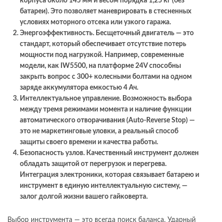
корпуса около 145 мм и весом порядка 1,25 кг (без
батареи). Это позволяет маневрировать в стесненных
условиях моторного отсека или узкого гаража.
Энергоэффективность.
Бесщеточный двигатель — это
стандарт, который обеспечивает отсутствие потерь
мощности под нагрузкой. Например, современные
модели, как IW5500, на платформе 24V способны
закрыть вопрос с 300+ колесными болтами на одном
заряде аккумулятора емкостью 4 Ач.
Интеллектуальное управление.
Возможность выбора
между тремя режимами момента и наличие функции
автоматического отворачивания (Auto-Reverse Stop) —
это не маркетинговые уловки, а реальный способ
защиты своего времени и качества работы.
Безопасность узлов.
Качественный инструмент должен
обладать защитой от перегрузок и перегрева.
Интеграция электроники, которая связывает батарею и
инструмент в единую интеллектуальную систему, —
залог долгой жизни вашего гайковерта.
Выбор инструмента — это всегда поиск баланса. Ударный