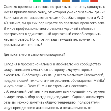
Сколько времени вы готовы потратить на попытку сдвинуть с
места прикипевшую гайку, от которой уже «слизались» грани?
Если ваш ответ измеряется часами борьбы с воротком и WD-
40, значит, вы до сих пор играете по правилам прошлого века.
В мире профессионального ремонта ударный гайковерт
превратился в единственный адекватный способ сохранить
нервы и резьбу. Но готов ли ваш текущий инструмент к
реальным испытаниям?
Где искать «того самого» помощника?
Сегодня в профессиональных и любительских сообществах
фокус внимания сместился в сторону аккумуляторных
экосистем. В обсуждениях чаще всего мелькают Greenworks¹,
предлагающий технологичные решения, обсуждаемая Makita²
и чуть реже — Dewalt³. Мы не стремимся составить
субъективный рейтинг и не назовем вам «лучший» инструмент
в мире, ведь выбор всегда индивидуален. Однако, анализируя
отзывы, можно заметить общую тенденцию: пользователи
ищут прежде всего автономность и независимость от