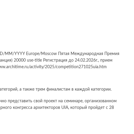
0 DD/MM/YYYY Europe/Moscow Пятая Международная Премия
ция) 20000 use-title Регистрация до 24.02.2026г., прием
ww.architime.ru/activity/2025/competition271025uia.htm
тегорий, а также трем финалистам в каждой категории.
но представить свой проект на семинаре, организованном
рного конгресса архитекторов UIA, который пройдет с 28