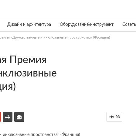
Дизайн и архитектура
Оборудование\инструмент
Совет
емия «Дружественные и инклюзивные пространства» (Франция)
ая Премия
нклюзивные
ция)
93