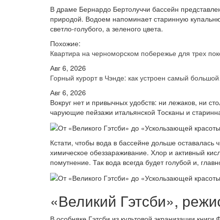
В драме Бернардо Бертолуччи бассейн представлен 
природой. Водоем напоминает старинную купальню
светло-голубого, а зеленого цвета.
Похожие:
Квартира на черноморском побережье для трех по
Авг 6, 2026
Горный курорт в Чэнде: как устроен самый большо
Авг 6, 2026
Вокруг нет и привычных удобств: ни лежаков, ни ст
чарующие пейзажи итальянской Тосканы и старинная
Кстати, чтобы вода в бассейне дольше оставалась ч
химическое обеззараживание. Хлор и активный кисл
помутнение. Так вода всегда будет голубой и, глав
«Великий Гэтсби», режи
В особняке Гэтсби из культовой экранизации книг