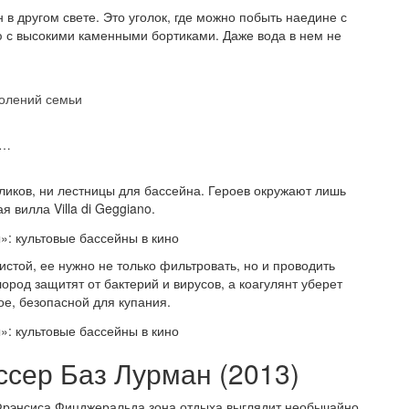
в другом свете. Это уголок, где можно побыть наедине с
 с высокими каменными бортиками. Даже вода в нем не
колений семьи
й…
оликов, ни лестницы для бассейна. Героев окружают лишь
 вилла Villa di Geggiano.
истой, ее нужно не только фильтровать, но и проводить
ород защитят от бактерий и вирусов, а коагулянт уберет
ное, безопасной для купания.
ссер Баз Лурман (2013)
и Фрэнсиса Фицджеральда зона отдыха выглядит необычайно