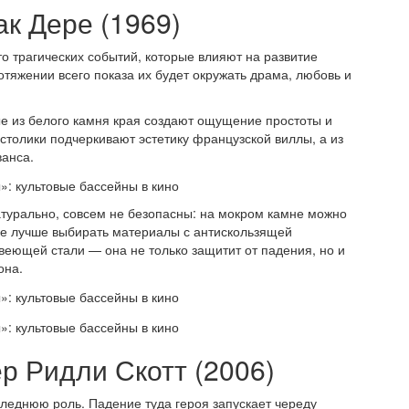
к Дере (1969)
 трагических событий, которые влияют на развитие
отяжении всего показа их будет окружать драма, любовь и
е из белого камня края создают ощущение простоты и
толики подчеркивают эстетику французской виллы, а из
ванса.
атурально, совсем не безопасны: на мокром камне можно
тке лучше выбирать материалы с антискользящей
веющей стали — она не только защитит от падения, но и
она.
р Ридли Скотт (2006)
следнюю роль. Падение туда героя запускает череду