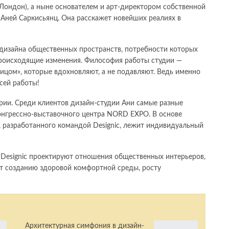
 (Лондон), а ныне основателем и арт-директором собственной
 Аней Саркисьянц. Она расскажет новейших реалиях в
 дизайна общественных пространств, потребности которых
происходящие изменения. Философия работы студии —
лицом», которые вдохновляют, а не подавляют. Ведь именно
сей работы!
рии. Среди клиентов дизайн-студии Ани самые разные
конгрессно-выставочного центра NORD EXPO. В основе
 разработанного командой Designic, лежит индивидуальный
. Designic проектируют отношения общественных интерьеров,
т созданию здоровой комфортной среды, росту
Архитектурная симфония в дизайн-