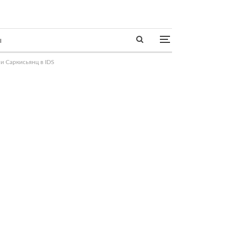
ы
и Саркисьянц в IDS