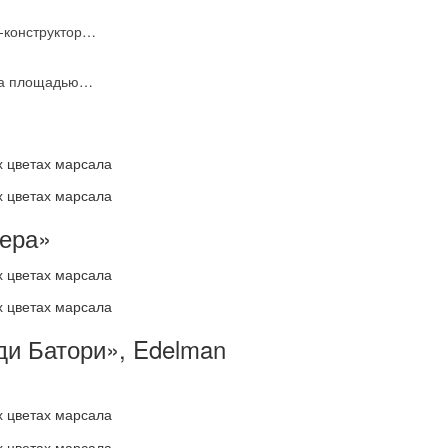
р-конструктор…
джа площадью…
ера»
ди Батори», Edelman