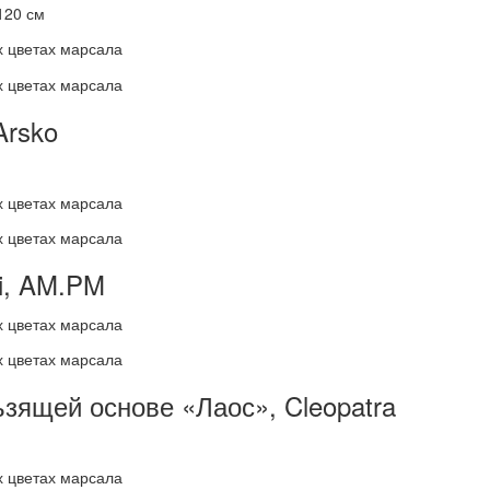
120 см
Arsko
ni, AM.PM
ьзящей основе «Лаос», Cleopatra