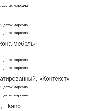
Экона мебель»
датированный, «Контекст»
c, Tkano