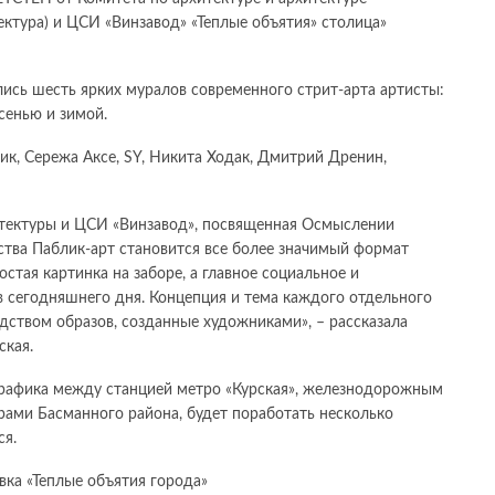
ктура) и ЦСИ «Винзавод» «Теплые объятия» столица»
ись шесть ярких муралов современного стрит-арта артисты:
сенью и зимой.
ик, Сережа Аксе, SY, Никита Ходак, Дмитрий Дренин,
итектуры и ЦСИ «Винзавод», посвященная Осмыслении
ства Паблик-арт становится все более значимый формат
стая картинка на заборе, а главное социальное и
рв сегодняшнего дня. Концепция и тема каждого отдельного
дством образов, созданные художниками», – рассказала
кая.
трафика между станцией метро «Курская», железнодорожным
рами Басманного района, будет поработать несколько
ся.