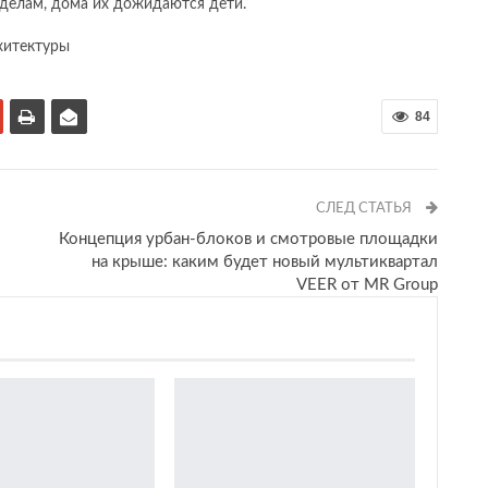
м делам, дома их дожидаются дети.
хитектуры
84
СЛЕД СТАТЬЯ
Концепция урбан-блоков и смотровые площадки
на крыше: каким будет новый мультиквартал
VEER от MR Group