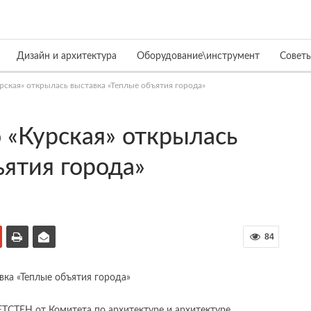
Дизайн и архитектура
Оборудование\инструмент
Совет
урская» открылась выставка «Теплые объятия города»
о «Курская» открылась
ъятия города»
84
ЕТСТЕН от Комитета по архитектуре и архитектуре