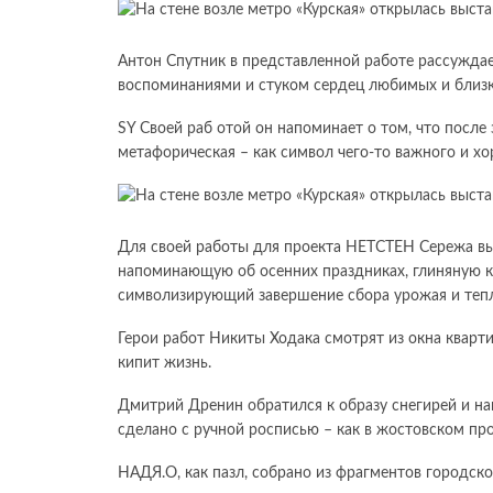
Антон Спутник в представленной работе рассуждае
воспоминаниями и стуком сердец любимых и близк
SY Своей раб отой он напоминает о том, что после
метафорическая – как символ чего-то важного и х
Для своей работы для проекта НЕТСТЕН Сережа вы
напоминающую об осенних праздниках, глиняную 
символизирующий завершение сбора урожая и тепл
Герои работ Никиты Ходака смотрят из окна кварти
кипит жизнь.
Дмитрий Дренин обратился к образу снегирей и на
сделано с ручной росписью – как в жостовском пр
НАДЯ.О, как пазл, собрано из фрагментов городск