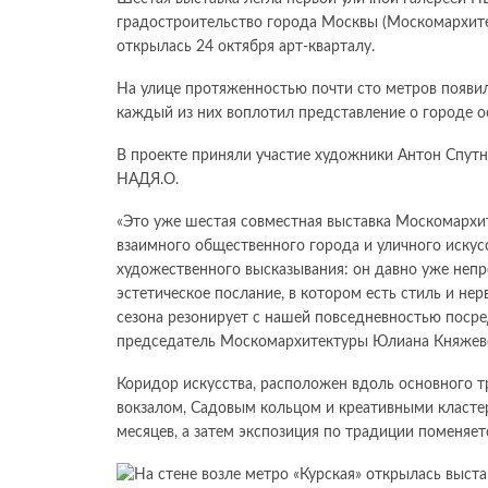
градостроительство города Москвы (Москомархите
открылась 24 октября арт-кварталу.
На улице протяженностью почти сто метров появил
каждый из них воплотил представление о городе о
В проекте приняли участие художники Антон Спутн
НАДЯ.О.
«Это уже шестая совместная выставка Москомарх
взаимного общественного города и уличного искус
художественного высказывания: он давно уже непро
эстетическое послание, в котором есть стиль и не
сезона резонирует с нашей повседневностью посре
председатель Москомархитектуры Юлиана Княжевс
Коридор искусства, расположен вдоль основного 
вокзалом, Садовым кольцом и креативными класте
месяцев, а затем экспозиция по традиции поменяет