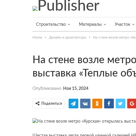
Строительство
Материалы
Участок
Home
Дизайн и архитектура
На стене возле метро «К
На стене возле метр
выставка «Теплые об
Опубликовано
Ноя 15, 2024
Поделиться
Шестая выставка легла первой уличной галереей Н