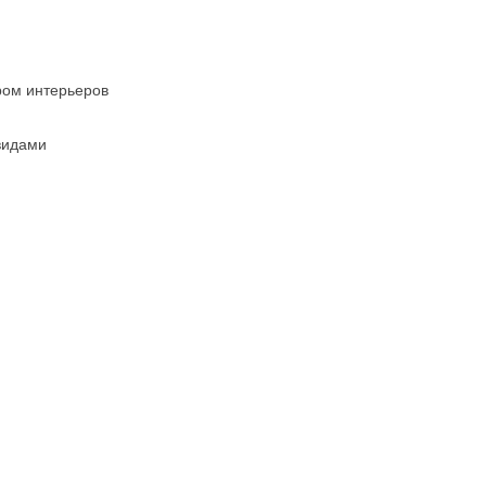
ром интерьеров
видами