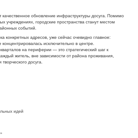
т качественное обновление инфраструктуры досуга. Помимо
х учреждениях, городские пространства станут местом
районных событий.
ка конкретных адресов, уже сейчас очевидно главное:
не концентрировалась исключительно в центре.
кварталов на периферии — это стратегический шаг к
каждый житель, вне зависимости от района проживания,
 творческого досуга.
альных идей
я»