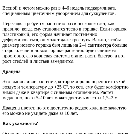
Весной и летом можно раз в 4–6 недель подкармливать
специальным цветочным удобрением для суккулентов.
Пересадка требуется растению раз в несколько лет, как
правило, когда ему становится тесно в горшке. Если горшок
пластиковый, его форма начинает постепенно
деформироваться, он может даже треснуть. Важно, чтобы
диаметр нового горшка был лишь на 2–4 сантиметра больше
старого: если в новом горшке растению будет слишком
просторно, его корневая система станет расти быстро, а вот
рост стеблей и листьев замедлится.
Драцена
Это выносливое растение, которое хорошо переносит сухой
воздух и температуру до +25 С°, то есть ему будет комфортно
зимой даже в квартире с сильным отоплением. Растет
медленно, но за 5–10 лет может достичь высоты 1,5–2 м.
Драцена цветет, но это достаточно редкое явление: зачастую
его можно не увидеть даже за 10 лет.
Как ухаживать?
Основные правила ухода такие же, как у других суккулентов.