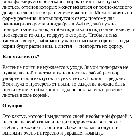
вида формируется розетка из широких или вытянутых
листьев, оттенок которых может меняться от темно-зеленого
до ярко-зеленого с вкраплениями желтого. Можно влиять на
форму растения: листья тянутся к свету, поэтому для
равномерного роста иногда (раз в 2–4 недели) нужно
поворачивать горшок, чтобы подставлять под солнечные лучи
поочередно то одну, то другую сторону. Чтобы листья
тянулись вверх, выбирайте узкий и высокий горшок. Тогда
корни будут расти вниз, а листья — повторять их форму.
Как ухаживать?
Растение почти не нуждается в уходе. Зимой подкормка не
нужна, весной и летом можно вносить слабый раствор
удобрения для кактусов и суккулентов. Полив — редкий.
Если нужно протереть от пыли, то салфетка должна быть
почти сухой, чтобы капли воды не оставались в розетке
листьев возле корней.
Опунция
Это кактус, который выделяется своей необычной формой: у
него не шарообразные и не цилиндрические, а плоские
стебли, похожие на лопатки. Даже небольшая опунция
выглядит очень интересно и украшает комнату.