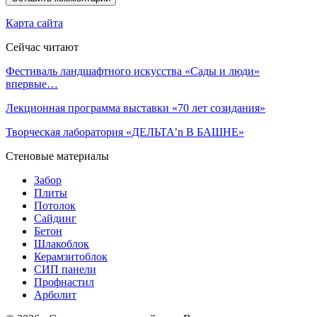
Карта сайта
Сейчас читают
Фестиваль ландшафтного искусства «Сады и люди»
впервые…
Лекционная программа выставки «70 лет созидания»
Творческая лаборатория «ДЕЛЬТА’n В БАШНЕ»
Стеновые материалы
Забор
Плиты
Потолок
Сайдинг
Бетон
Шлакоблок
Керамзитоблок
СИП панели
Профнастил
Арболит