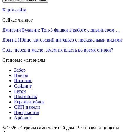
Карта сайта
Сейчас читают
Дмитрий Булавин: Топ-3 фишки в работе с дизайнером…
Дом на Ибице: авторский интерьер с прекрасными видами
Соль, перец и масло: зачем их класть во время стирки?
Стеновые материалы
Забор
Плиты
Потолок
Сайдинг
Бетон
Шлакоблок
Керамзитоблок
СИП панели
Профнастил
Арболит
© 2026 - Строим сами частный дом. Все права защищены.