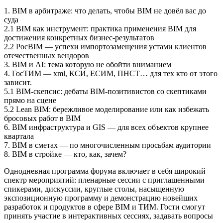
1. BIM в арбитраже: что делать, чтобы BIM не довёл вас до
суда
2.1 BIM как инструмент: практика применения BIM для
достижения конкретных бизнес-результатов
2.2 РосBIM — успехи импортозамещения устами клиентов
отечественных вендоров
3. BIM и AI: тема которую не обойти вниманием
4. ГосТИМ — xml, КСИ, ЕСИМ, ПНСТ… для тех кто от этого
зависит.
5.1 BIM-скепсис: дебаты BIM-позитивистов со скептиками
прямо на сцене
5.2 Lean BIM: бережливое моделирование или как избежать
бросовых работ в BIM
6. BIM инфраструктура и GIS — для всех объектов крупнее
квартала
7. BIM в сметах — по многочисленным просьбам аудитории
8. BIM в стройке — кто, как, зачем?
Однодневная программа форума включает в себя широкий
спектр мероприятий: пленарные сессии с приглашенными
спикерами, дискуссии, круглые столы, насыщенную
экспозиционную программу и демонстрацию новейших
разработок и продуктов в сфере BIM и ТИМ. Гости смогут
принять участие в интерактивных сессиях, задавать вопросы