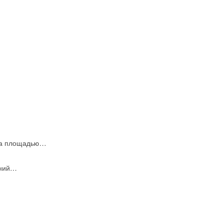
джа площадью…
ений…