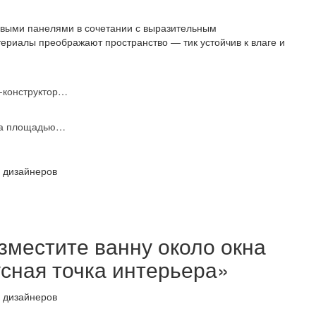
овыми панелями в сочетании с выразительным
ериалы преображают пространство — тик устойчив к влаге и
р-конструктор…
джа площадью…
местите ванну около окна
усная точка интерьера»