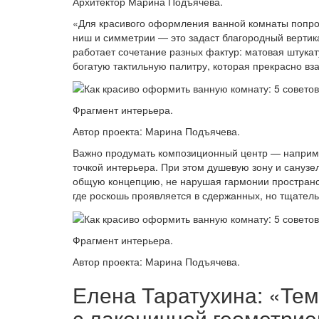
Архитектор Марина Подъячева.
«Для красивого оформления ванной комнаты попро
ниш и симметрии — это задаст благородный верти
работает сочетание разных фактур: матовая штука
богатую тактильную палитру, которая прекрасно вз
Фрагмент интерьера.
Автор проекта: Марина Подъячева.
Важно продумать композиционный центр — например
точкой интерьера. При этом душевую зону и санузел
общую концепцию, не нарушая гармонии пространс
где роскошь проявляется в сдержанных, но тщател
Фрагмент интерьера.
Автор проекта: Марина Подъячева.
Елена Таратухина: «Те
с лаконичной геометри