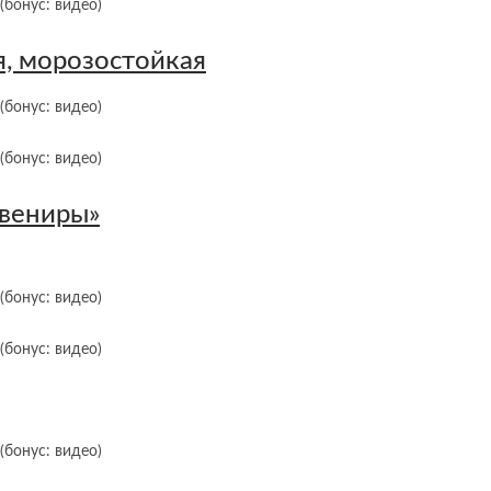
, морозостойкая
увениры»