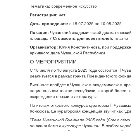
Тематика:
современное искусство
Регистрация:
нет
Даты проведения:
с 18.07.2025 по 10.08.2025
Локация:
Чувашский академический драматический 
площадь, 7
Стоимость для посетителей:
платно
Организатор:
Юлия Константинова, при поддержке
архивного дела Чувашской Республики
О МЕРОПРИЯТИИ
С 18 июля по 10 августа 2025 года состоится II Ч
реализуется в рамках гранта Президентского фонда
Биеннале пройдет в Чувашском академическом дра
национальном театре республики, который более ве
возрождения поэзии и литературы.
По итогам открытого конкурса куратором II Чувашс
Конюхова. Ее кураторская концепция звучит как "До
"Тема Чувашской Биеннале 2025 года "Дом о се
понятия дома в культуре Чувашии. В любом наро