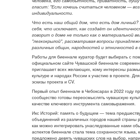
человека, его самобытность, приватность, душу 
гласит: "Если хочешь считаться человеком — воз
индивидуальности.
Что есть наш общий дом, что есть дом личный? 
себя, что исключает, как создаёт он идентичнос
говорит о доме не только как о материальной ве
"легкокрылой", рассматривая вопросы принадлежн
различных общин, народностей и этничностей в о
Работы для биеннале куратор будет выбирать с по
официальном сайте Чувашской биеннале современно
приглашает всех желающих, кому интересны размыш
культуре и народах России к участию в проекте. Дл
эскизы проекта и CV.
Первый опыт биеннале в Чебоксарах в 2022 году п
сообщество готовы переосмыслять чувашскую культ
качестве ключевого инструмента самовыражения.
Икс Историй: память о будущем — тема предшеств
объединений из различных городов нашей страны р
как можно интегрировать унаследованные нами обы
аспектов биеннале стала тема сохранности языка,
предложено девять чувашских слов на выбор, напри