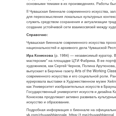
основными темами в их произведениях. Работы бы
II Чувашская биеннале современного искусства, за
для переосмысления локальных культурных контекст
служить средством сохранения и актуализации тра
создание устойчивой сети взаимосвязей между худ
Справочно:
Чувашская биеннале современного искусства прохо
национальностей и архивного дела Чувашской Респ
Ира Конюхова
(р. 1984) — независимый куратор.
мастерские" на площадке ЦТИ Фабрика. В ее порт
художников, как Сергей Чернов, Полина Арутюнова,
выпускает в Берлине газету Arts of the Working Cl
современного искусства и его социальной роли. Р
курировала выставки в Художественном музее Хейл
как Университет изобразительных искусств в Браунш
Государственный университет искусств и дизайна 
Конюхова продолжает активно развивать культурны
искусство и образование.
Подробная информация о биеннале на официальном
vk.com/chuvashbiennale, https://t.me/chuvashbiennal