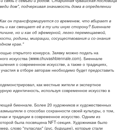
и связь с семьей и родом. Старинная чувашская пословица
веди дом", подчеркивая значимость дома в определении
Как он трансформируется со временем, что вбирает в
ть и как смещает её в ту или иную сторону? Биеннале
личине, но и как об эфемерной, легко перемещаемой,
ости, родины, миграции, сосуществования и со-знания
дном крае."
мощью открытого конкурса. Заявку можно подать на
го искусства (www.chuvashbiennale.com). Биеннале
ления о современном искусстве, а также о традициях,
я участия в отборе авторам необходимо будет предоставить
родемонстрировал, как местные жители и экспертное
урную идентичность, используя современное искусство в
ующей биеннале. Более 20 художников и художественных
азмышляли о способах сохранности своей культуры, о том,
чаи и традиции в современное искусство. Одним из
 которой была посвящена NFT-секция. Художникам было
мер, слово "пуласлах" (рус. будущее), которые стали