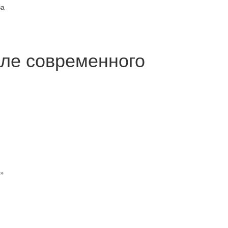
ва
але современного
я»