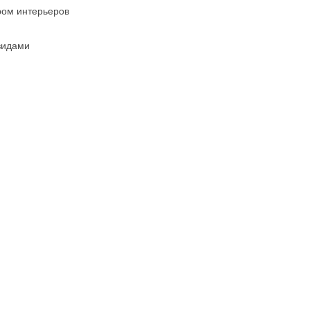
ром интерьеров
видами