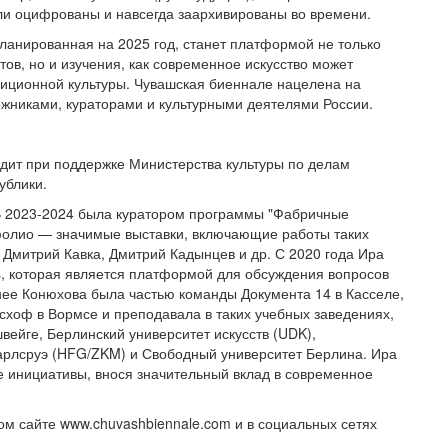
ли оцифрованы и навсегда заархивированы во времени.
планированная на 2025 год, станет платформой не только
ов, но и изучения, как современное искусство может
диционной культуры. Чувашская биеннале нацелена на
ожниками, кураторами и культурными деятелями России.
дит при поддержке Министерства культуры по делам
ублики.
 В 2023-2024 была куратором программы "Фабричные
фолио — значимые выставки, включающие работы таких
 Дмитрий Кавка, Дмитрий Кадынцев и др. С 2020 года Ира
ass, которая является платформой для обсуждения вопросов
анее Конюхова была частью команды Документа 14 в Касселе,
схоф в Вормсе и преподавала в таких учебных заведениях,
вейге, Берлинский университет искусств (UDK),
Карлсруэ (HFG/ZKM) и Свободный университет Берлина. Ира
е инициативы, внося значительный вклад в современное
 сайте www.chuvashbiennale.com и в социальных сетях