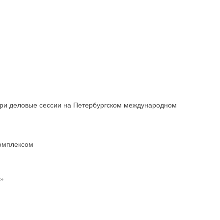
три деловые сессии на Петербургском международном
омплексом
я»