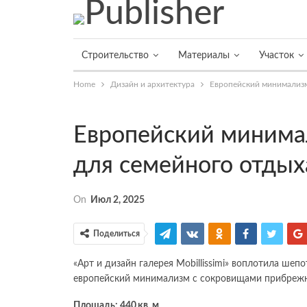
Строительство
Материалы
Участок
Home
Дизайн и архитектура
Европейский минимализм
Европейский минимал
для семейного отдых
On
Июл 2, 2025
Поделиться
«Арт и дизайн галерея Mobillissimi» воплотила шепо
европейский минимализм с сокровищами прибрежн
Площадь: 440 кв. м