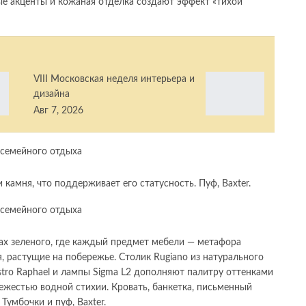
ые акценты и кожаная отделка создают эффект «тихой
VIII Московская неделя интерьера и
дизайна
Авг 7, 2026
камня, что поддерживает его статусность. Пуф, Baxter.
ах зеленого, где каждый предмет мебели — метафора
, растущие на побережье. Столик Rugiano из натурального
stro Raphael и лампы Sigma L2 дополняют палитру оттенками
ежестью водной стихии. Кровать, банкетка, письменный
Тумбочки и пуф, Baxter.