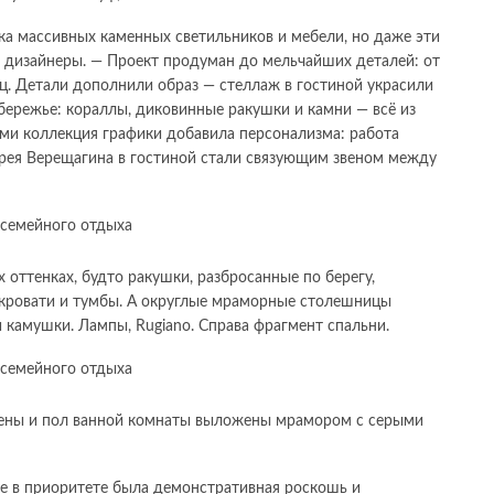
а массивных каменных светильников и мебели, но даже эти
 дизайнеры. — Проект продуман до мельчайших деталей: от
ец. Детали дополнили образ — стеллаж в гостиной украсили
обережье: кораллы, диковинные ракушки и камни — всё из
ми коллекция графики добавила персонализма: работа
дрея Верещагина в гостиной стали связующим звеном между
 оттенках, будто ракушки, разбросанные по берегу,
 кровати и тумбы. А округлые мраморные столешницы
 камушки. Лампы, Rugiano. Справа фрагмент спальни.
тены и пол ванной комнаты выложены мрамором с серыми
е в приоритете была демонстративная роскошь и