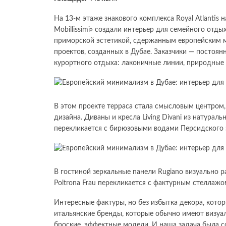
На 13-м этаже знакового комплекса Royal Atlantis
Mobillissimi» создали интерьер для семейного отды
приморской эстетикой, сдержанным европейским 
проектов, созданных в Дубае. Заказчики — постоян
курортного отдыха: лаконичные линии, природные 
В этом проекте терраса стала смысловым центром,
дизайна. Диваны и кресла Living Divani из натурал
перекликается с бирюзовыми водами Персидского 
В гостиной зеркальные панели Rugiano визуально 
Poltrona Frau перекликается с фактурным стеллажом
Интересные фактуры, но без избытка декора, кото
итальянские бренды, которые обычно имеют визуал
броские, эффектные модели. И наша задача была с