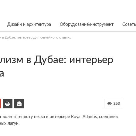
Дизайн и архитектура
Оборудование\инструмент
Совет
 в Дубае: интерьер для семейного отдыха
изм в Дубае: интерьер
а
253
т волн и теплоту песка в интерьере Royal Atlantis, соединив
ых лагун.