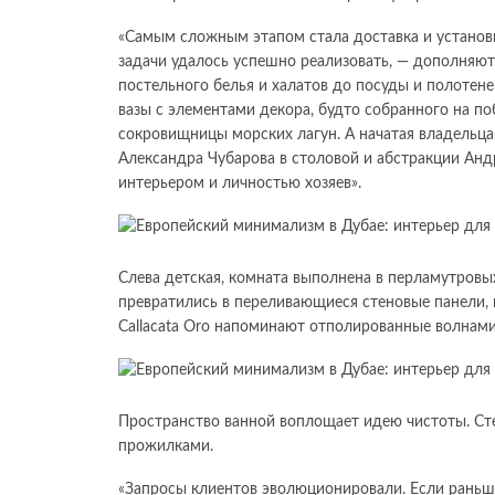
«Самым сложным этапом стала доставка и установк
задачи удалось успешно реализовать, — дополняют
постельного белья и халатов до посуды и полотен
вазы с элементами декора, будто собранного на п
сокровищницы морских лагун. А начатая владельца
Александра Чубарова в столовой и абстракции Ан
интерьером и личностью хозяев».
Слева детская, комната выполнена в перламутровых
превратились в переливающиеся стеновые панели,
Callacata Oro напоминают отполированные волнами
Пространство ванной воплощает идею чистоты. С
прожилками.
«Запросы клиентов эволюционировали. Если раньш