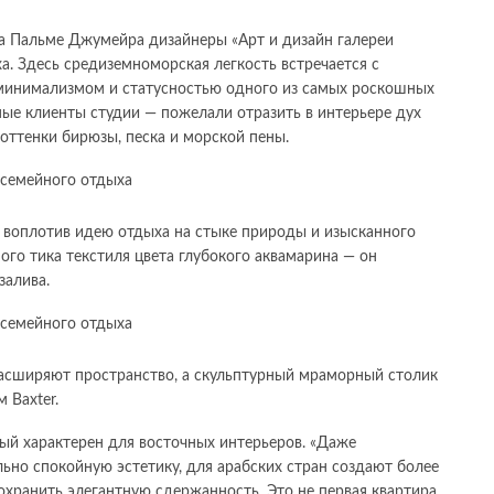
 на Пальме Джумейра дизайнеры «Арт и дизайн галереи
ха. Здесь средиземноморская легкость встречается с
минимализмом и статусностью одного из самых роскошных
ные клиенты студии — пожелали отразить в интерьере дух
оттенки бирюзы, песка и морской пены.
 воплотив идею отдыха на стыке природы и изысканного
ьного тика текстиля цвета глубокого аквамарина — он
залива.
расширяют пространство, а скульптурный мраморный столик
 Baxter.
рый характерен для восточных интерьеров. «Даже
ьно спокойную эстетику, для арабских стран создают более
охранить элегантную сдержанность. Это не первая квартира,