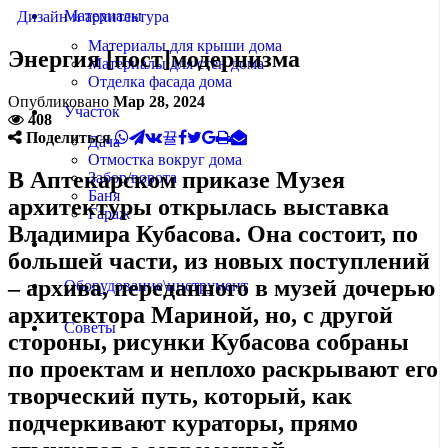
Материалы
Дизайн и архитектура
Материалы для крыши дома
Энергия [пост]модернизма
Материалы для стен дома
Отделка фасада дома
Опубликовано
Мар 28, 2024
Участок
408
Поделиться
Дача
Отмостка вокруг дома
В Аптекарском приказе Музея
Забор/ворота
Баня
архитектуры открылась выставка
Гараж
Владимира Кубасова. Она состоит, по
Дизайн и архитектура
большей части, из новых поступлений
– архива, переданного в музей дочерью
Оборудование\инструмент
архитектора Мариной, но, с другой
Советы
стороны, рисунки Кубасова собраны
по проектам и неплохо раскрывают его
творческий путь, который, как
подчеркивают кураторы, прямо