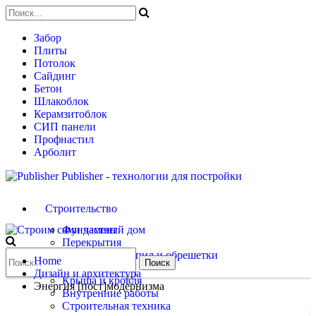
Забор
Плиты
Потолок
Сайдинг
Бетон
Шлакоблок
Керамзитоблок
СИП панели
Профнастил
Арболит
Publisher - технологии для постройки
Строительство
Фундамент
Перекрытия
Установка стропил и обрешетки
Home
Стены
Дизайн и архитектура
Крыша и кровля
Энергия [пост]модернизма
Внутренние работы
Строительная техника