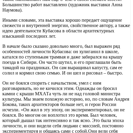
Большинство работ выставлено (художник выставки Анна
Наумова).
Иными словами, эта выставка хорошо передает ощущение
свежести и внутренней энергии, свойственное автору, а также
идею деятельности Кубасова в области архитектурных
изысканий последних лет.
В начале было сказано довольно много, был выражен ряд
особенностей личности Кубасова: он хулиганил в школе,
катался по ступенькам трамвая и даже забирался на крышу
поезда в Сибири. Он часто шутил, и его приглашали быть
тамадой на праздниках. Он сам выращивал капусту, сам ее
солил и кормил свою семью. И он шел и рисовал – быстро.
Он не боялся спорить с начальством, умел с ним
разговаривать, но не кичился этим. Однажды он бросил
камни с крыши МХАТа чуть ли не над головой министра
культуры. Мы знаем похожую историю, но, по словам Андрея
Бокова, таких архитекторов больше нет, и герои России
исчезли. «Он жил в эту эпоху, он экспериментировал, он не
боялся. Во многом он воплотил это время. Был человек,
который дышал так интенсивно и так ясно. Это была эпоха
личности, и они видели себя людьми с миссией, постоянно
экспериментируя и общаясь сами с собой.Они вели себя