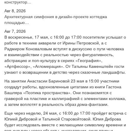
конструктор…
Авг 8, 2026
Архитектурная симфония в дизайн-проекте коттеджа
площадью…
Авг 7, 2026
В воскресенье, 17 мая, с 16:00 до 17:00 посетители услышат о
работе в технике акварели от Ирины Петровской, а с
Радмиром Коноваловым вступят в дискуссию о пути человека
и взаимодействии с реальностью через фигуративность,
абстракцию и поп-культуру в сериях «География»,
«Артфессор», «Агломерация». От Татьяны Каменштейн гости
узнают о возвращении в детство через сказочные ландшафты.
На занятии Анастасии Бариновой 23 мая в 15:00 участники
создадут работы, вдохновленные цитатами из книги Гастона
Башляра «Поэтика пространства». Они познакомятся с
гравюрой на пластике и каллиграфией с элементами коллажа,
а затем воплотят в реальность образ дома-фантазии.
Еще через неделю, 24 мая, с 16:00 до 17:00 пройдет встреча с
Юлией Дибровой и Татьяной Старовойтовой. Юлия Диброва
будет исследовать вместе с желающими символику времени и
поп-культуры через объекты, инсталляции, скульптуру и