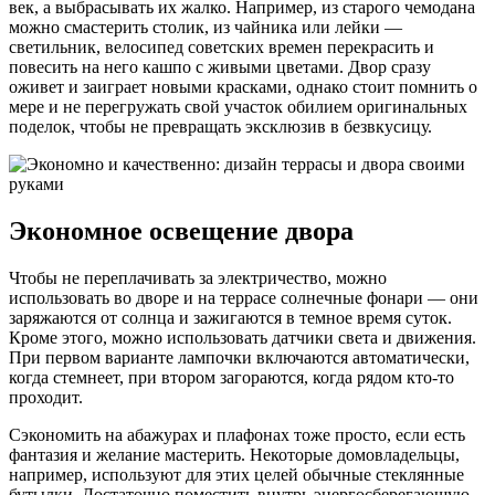
век, а выбрасывать их жалко. Например, из старого чемодана
можно смастерить столик, из чайника или лейки —
светильник, велосипед советских времен перекрасить и
повесить на него кашпо с живыми цветами. Двор сразу
оживет и заиграет новыми красками, однако стоит помнить о
мере и не перегружать свой участок обилием оригинальных
поделок, чтобы не превращать эксклюзив в безвкусицу.
Экономное освещение двора
Чтобы не переплачивать за электричество, можно
использовать во дворе и на террасе солнечные фонари — они
заряжаются от солнца и зажигаются в темное время суток.
Кроме этого, можно использовать датчики света и движения.
При первом варианте лампочки включаются автоматически,
когда стемнеет, при втором загораются, когда рядом кто-то
проходит.
Сэкономить на абажурах и плафонах тоже просто, если есть
фантазия и желание мастерить. Некоторые домовладельцы,
например, используют для этих целей обычные стеклянные
бутылки. Достаточно поместить внутрь энергосберегающую