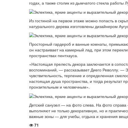
годах, а также столик из дымчатого стекла работы Л
Из гостиной на первом этаже можно попасть в скры
натурального дерева изготовлены дизайнером Аугу
Просторный гардероб и ванные комнаты, примыкаю
он настраивает на камерный лад, при этом перекл
пространствах пентхауса.
«Настоящая прелесть декора заключается в сопост
воспоминаний, — рассказывает Диего Револлу. — Э
чувствительность, терпение и определенная смело
настоящая душа пространства, и тогда результат 
пронзительным и человечным».
Детский санузел — на фото слева. На фото справа
выполняют не только декоративную, но и практиче
важные зоны — для учебы, отдыха и хранения вещей
71