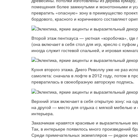
древесины: потолки изготовлены из дерева кумару,
помещения более замкнутыми и монотонными и усло
превратить «опасную» зону в преимущество проект
бордового, красного и коричневого составляют ори
Второй этаж пентхауса — уютная «коробочка», где 
(она включает в себя стол для игр, кресло с пуфом 
иногда служит гостевой спальней, и игровая комнат
Кухня второго этажа. Диего Револлу уже не раз исп
самолета: сначала в лофте в 2012 году, потом в про
превратилась в своеобразную авторскую подпись.
Верхний этаж включает в себя открытую зону: на од
на другой — место для отдыха с мягкой мебелью и
интерьера.
Заказчикам нравятся красивые и выразительные в
Так, в интерьере появилось много произведений бра
Среди примечательных экземпляров — редкое крес