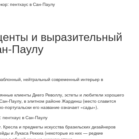
кор: пентхаус в Сан-Паулу
кценты и выразительный
ан-Паулу
 шаблонный, нейтральный современный интерьер в
янные клиенты Диего Револлу, эстеты и любители хорошего
 Сан-Паулу, в элитном районе Жардинш (место славится
‑португальски его название означает «сады»).
у. Кресла и предметы искусства бразильских дизайнеров
йды и Лукаса Реккиа (некоторые из них — редкие
икс в общей зоне на нижнем этаже.