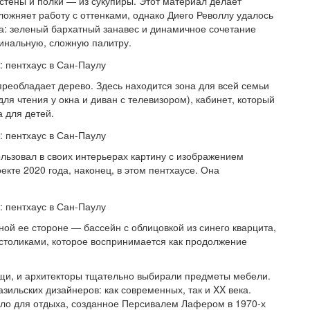
 стены и полки — из сукупиры. Этот материал делает
жняет работу с оттенками, однако Диего Револлу удалось
а: зеленый бархатный занавес и динамичное сочетание
гинальную, сложную палитру.
преобладает дерево. Здесь находится зона для всей семьи
для чтения у окна и диван с телевизором), кабинет, который
а для детей.
ользовал в своих интерьерах картину с изображением
екте 2020 года, наконец, в этом пентхаусе. Она
ной ее стороне — бассейн с облицовкой из синего кварцита,
 столиками, которое воспринимается как продолжение
ещи, и архитекторы тщательно выбирали предметы мебели.
зильских дизайнеров: как современных, так и XX века.
ло для отдыха, созданное Персивалем Лафером в 1970‑х