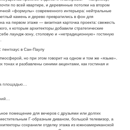
очти по всей квартире, и деревянные потолки на втором
ипичной «формулы» современного интерьера: нейтральные
ветлый камень и дерево превратились в фон для
а на первом этаже — визитная карточка проекта: свежесть
вого, к которым архитекторы добавили стратегические
себе лаундж-зону, столовую и «нетрадиционную» гостиную
.
тмосферой, но при этом говорит на одном и том же «языке».
 тонах и разбавлены синими акцентами, как гостиная и
джа площадью…
ений…
ное помещение для вечеров с друзьями или долгих
вместительным Г-образным диваном, большой телевизор, а
 Архитекторы сохранили отделку этажа из южноамериканской