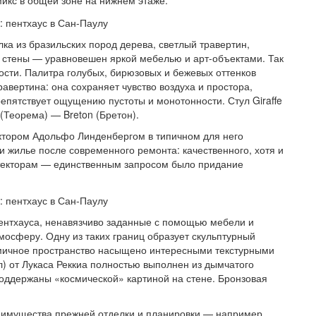
ка из бразильских пород дерева, светлый травертин,
 стены — уравновешен яркой мебелью и арт-объектами. Так
сти. Палитра голубых, бирюзовых и бежевых оттенков
авертина: она сохраняет чувство воздуха и простора,
пятствует ощущению пустоты и монотонности. Стул Giraffe
(Теорема) — Breton (Бретон).
ктором Адольфо Линденбергом в типичном для него
 жилье после современного ремонта: качественного, хотя и
текторам — единственным запросом было придание
ентхауса, ненавязчиво заданные с помощью мебели и
осферу. Одну из таких границ образует скульптурный
намичное пространство насыщено интересными текстурными
бл) от Лукаса Реккиа полностью выполнен из дымчатого
поддержаны «космической» картиной на стене. Бронзовая
реимущества прежней отделки и планировки — например,