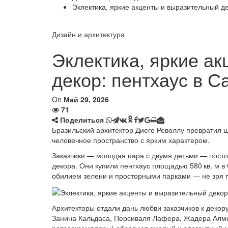
Эклектика, яркие акценты и выразительный де
Дизайн и архитектура
Эклектика, яркие а
декор: пентхаус в С
On
Май 29, 2026
71
Поделиться
Бразильский архитектор Диего Револлу превратил
человечное пространство с ярким характером.
Заказчики — молодая пара с двумя детьми — посто
декора. Они купили пентхаус площадью 580 кв. м в
обилием зелени и просторными парками — не зря по
Архитекторы отдали дань любви заказчиков к декор
Занина Кальдаса, Персиваля Лафера, Жадера Алме
ретроэкземпляры) образуют смелый и элегантный м