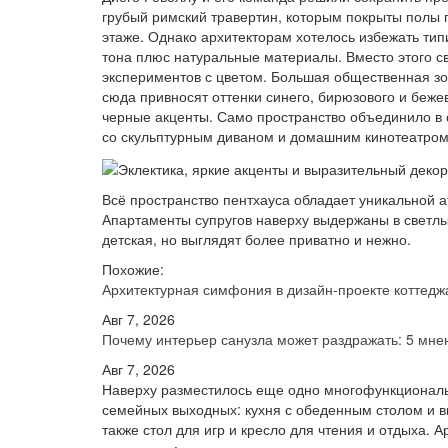
грубый римский травертин, которым покрыты полы п
этаже. Однако архитекторам хотелось избежать т
тона плюс натуральные материалы. Вместо этого с
экспериментов с цветом. Большая общественная зон
сюда привносят оттенки синего, бирюзового и беже
черные акценты. Само пространство объединило в 
со скульптурным диваном и домашним кинотеатром
Всё пространство пентхауса обладает уникальной а
Апартаменты супругов наверху выдержаны в светлых
детская, но выглядят более приватно и нежно.
Похожие:
Архитектурная симфония в дизайн-проекте котте
Авг 7, 2026
Почему интерьер санузла может раздражать: 5 мн
Авг 7, 2026
Наверху разместилось еще одно многофункциональ
семейных выходных: кухня с обеденным столом и 
также стол для игр и кресло для чтения и отдыха.