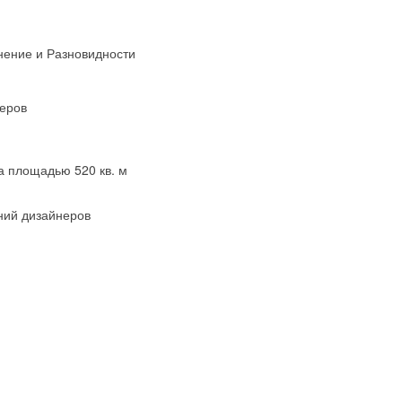
нение и Разновидности
меров
а площадью 520 кв. м
ний дизайнеров