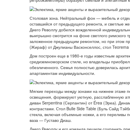
Столовая зона. Нейтральный фон — мебель и отдел
оставшийся от предыдущего ремонта, и светлые же
Диего Револлу добился вожделенной индивидуально
выигрышно смотрится на фоне светлого римского тр
заложенное предыдущим ремонтом, но при этом пре
(Жираф) от Джулианы Васконселлос, стол Teorema 
Дом построен еще в 1980‑е годы известным архите
средиземноморском стиле, но владельцы приобрели
обезличенного. Семья полностью доверилась архи
апартаментам индивидуальности.
Мягкие переходы между зонами на нижнем этаже п
освещения, формируют уютную, расслабленную атм
диван Serpentina (Серпантин) от Érea (Эреа). Ди
контрастами. Стол Bulle Side Table (Буль Сайд Тэй
стекла, включая объемные ножки, а его переливы 
ваза — Густаво Диаш.
Диего Револлу и его команда решили сохранить п