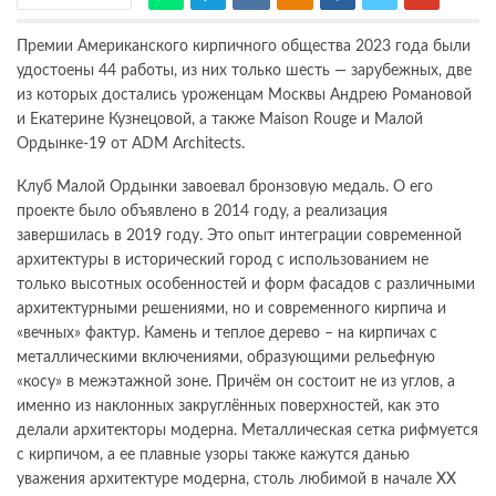
Премии Американского кирпичного общества 2023 года были
удостоены 44 работы, из них только шесть — зарубежных, две
из которых достались уроженцам Москвы Андрею Романовой
и Екатерине Кузнецовой, а также Maison Rouge и Малой
Ордынке-19 от ADM Architects.
Клуб Малой Ордынки завоевал бронзовую медаль. О его
проекте было объявлено в 2014 году, а реализация
завершилась в 2019 году. Это опыт интеграции современной
архитектуры в исторический город с использованием не
только высотных особенностей и форм фасадов с различными
архитектурными решениями, но и современного кирпича и
«вечных» фактур. Камень и теплое дерево – на кирпичах с
металлическими включениями, образующими рельефную
«косу» в межэтажной зоне. Причём он состоит не из углов, а
именно из наклонных закруглённых поверхностей, как это
делали архитекторы модерна. Металлическая сетка рифмуется
с кирпичом, а ее плавные узоры также кажутся данью
уважения архитектуре модерна, столь любимой в начале ХХ