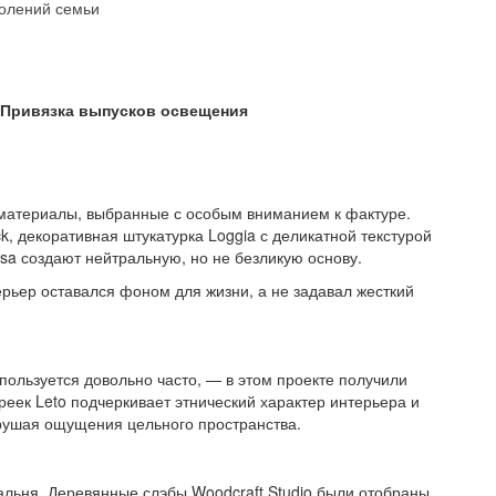
колений семьи
 Привязка выпусков освещения
 материалы, выбранные с особым вниманием к фактуре.
, декоративная штукатурка Loggia с деликатной текстурой
osa создают нейтральную, но не безликую основу.
ерьер оставался фоном для жизни, а не задавал жесткий
пользуется довольно часто, — в этом проекте получили
реек Leto подчеркивает этнический характер интерьера и
зрушая ощущения цельного пространства.
льня. Деревянные слэбы Woodcraft Studio были отобраны