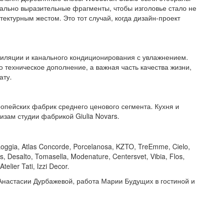
ально выразительные фрагменты, чтобы изголовье стало не
ктурным жестом. Это тот случай, когда дизайн-проект
тиляции и канального кондиционирования с увлажнением.
о техническое дополнение, а важная часть качества жизни,
ату.
опейских фабрик среднего ценового сегмента. Кухня и
зам студии фабрикой Giulia Novars.
ggia, Atlas Concorde, Porcelanosa, KZTO, TreEmme, Cielo,
s, Desalto, Tomasella, Modenature, Centersvet, Vibia, Flos,
lier Tati, Izzi Decor.
 Анастасии Дурбажевой, работа Марии Будущих в гостиной и