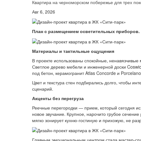
Квартира на черноморском побережье для трех по
Авг 6, 2026
План с размещением осветительных приборов.
Материалы и тактильные ощущения
В проекте использованы спокойные, ненавязчивые
Светлое дерево мебели и инженерной доски Coswick
под бетон, керамогранит Atlas Concorde и Porcelan
Цвет и текстура стен подбирались долго, чтобы инт
сценарий.
Акценты без перегруза
Реечные перегородки — прием, который сегодня ис
новое звучание. Крупное, нарочито грубое сечение 
мягко зонирует кухню-гостиную и прихожую, не ра
Главным эмоциональным центром стала мастер-спа