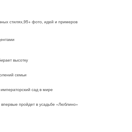
зных стилях,95+ фото, идей и примеров
центами
бирает высотку
колений семьи
 императорский сад в мире
 впервые пройдет в усадьбе «Люблино»