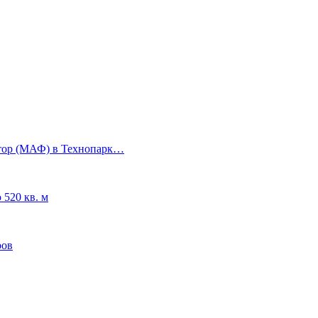
ктор (МАФ) в Технопарк…
520 кв. м
ров