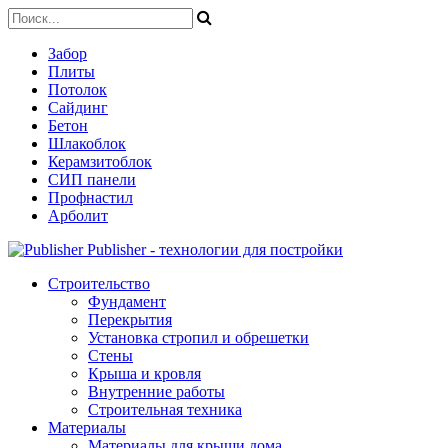
Забор
Плиты
Потолок
Сайдинг
Бетон
Шлакоблок
Керамзитоблок
СИП панели
Профнастил
Арболит
Publisher - технологии для постройки
Строительство
Фундамент
Перекрытия
Установка стропил и обрешетки
Стены
Крыша и кровля
Внутренние работы
Строительная техника
Материалы
Материалы для крыши дома