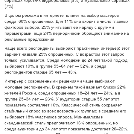
сервисах коротких видеороликов (9%) и музыкальных сервисах
(7%).
В целом реклама в интернете влияет на выбор мастеров
среди 60% опрошенных. Для 11% она входит в число главных
факторов выбора, 25% учитывают ее наряду с другими
параметрами, еще 24% периодически обращают внимание на
рекламные предложения.
Чаще всего респонденты выбирают практичный интерьер: этот
вариант назвали 25% опрошенных. С возрастом этот запрос
только усиливается. Среди молодёжи до 24 лет такой подход
выбирают 19%, в группе 55–64 лет — 32%, а среди
респондентов старше 65 лет — 43%.
Интерьер с современными решениями чаще выбирают
молодые респонденты. В среднем такой вариант близок 22%
жителей России, среди опрошенных 18–24 лет — 24%, а в
группе 25–34 лет — 26%. У аудитории старше 55 лет этот
показатель составляет 16%. Классический стиль сохраняет
стабильный спрос во всех возрастных группах: в среднем его
выбирают 18% участников опроса. Минимализм и
скандинавский стиль предпочитают 16% опрошенных, но
среди аудитории до 34 лет этот показатель достигает 20–22%,