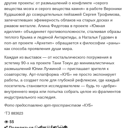
другие проекты: от размышлений о конфликте «серого
вещества мозга и серого вещества камня» в работе Вероники
Кудашовой до созерцательных пейзажей Сергея Трофимова,
запечатлевших эфемерность облаков на старых досках и
ржавом металле. Алина Федотова в проекте «Южная
идиллия» объединяет противоположности, сталкивая образы
теплого Крыма и ледяной Антарктиды, а Наталья Гудович в
поп-ап проекте «Архетип» обращается к философии «раны»
как способа проявления души мира.
Каждая из выставок — от ностальгического погружения в
эстетику 90-х на проекте Тани Токун до минималистичных
размышлений Юлии Лучкиной — приглашает зрителя к
соавторству. Арт-платформа «КУБ» не просто экспонирует
работы, а создает поле для глубокой рефлексии, где каждый
посетитель становится исследователем — будь то «дебри»
внутреннего мира или попытка собрать целое из фрагментов
индустриального наследия.
Фото предоставлено арт-пространством «КУБ»
¹ТЗ 883623
55
Поделиться