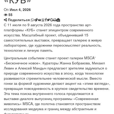
On
Июл 4, 2026
55
Поделиться
С 11 июля по 9 августа 2026 года пространство арт-
платформы «КУБ» станет эпицентром современного
искусства. Масштабный проект, объединивший 15
самостоятельных выставок, превращает галерею в живую
лабораторию, где художники переосмысляют реальность,
технологии и личную память.
Центральным событием станет проект галереи MSCA¹
«Бесконечное новое». Кураторы Жанна Бобракова, Михаил
Левин и Алексей Мандыч предлагают зрителям задуматься о
природе современного искусства в эпоху, когда технологии
развиваются стремительнее человеческой мысли. Вместо
гонки за формой художники делают акцент на «этике взгляда»,
превращая повседневность в хрупкое свидетельство времени.
Эта тема поиска внутреннего голоса продолжается в
выставке-диалоге выпускниц программы «Современная
живопись» MSCA, где полотна становятся пространством
исследования медиума и границ между абстрактным и
фигуративным.